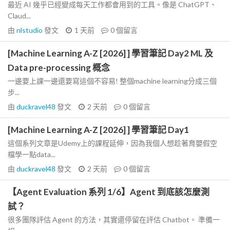
最近 AI 幾乎已經變成每天工作都會用到的工具。像是 ChatGPT、
Claud...
由
nlstudio
發文
1 天前
0
個留言
[Machine Learning A-Z [2026] ] 學習筆記 Day2 ML 及
Data pre-processing 概念
一邊要上課一邊還要寫這個不容易! 整個machine learning分成三個
步...
由
duckravel48
發文
2 天前
0
個留言
[Machine Learning A-Z [2026] ] 學習筆記 Day1
這個系列文章是Udemy上的課程延伸，因為我個人想趁著育嬰假空
檔學一點data...
由
duckravel48
發文
2 天前
0
個留言
【Agent Evaluation 系列 1/6】Agent 到底該怎麼測
試？
很多團隊評估 Agent 的方法，其實還停留在評估 Chatbot。 準備一