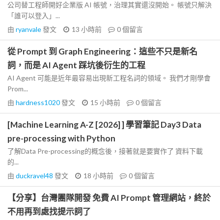
公司替工程師開好企業版 AI 帳號，治理其實還沒開始。 帳號只解決
「誰可以登入」...
由
ryanvale
發文
13 小時前
0
個留言
從 Prompt 到 Graph Engineering：這些不只是新名
詞，而是 AI Agent 踩坑後衍生的工程
AI Agent 可能是近年最容易出現新工程名詞的領域。 我們才剛學會
Prom...
由
hardness1020
發文
15 小時前
0
個留言
[Machine Learning A-Z [2026] ] 學習筆記 Day3 Data
pre-processing with Python
了解Data Pre-processing的概念後，接著就是要實作了 資料下載
的...
由
duckravel48
發文
18 小時前
0
個留言
【分享】台灣團隊開發 免費 AI Prompt 管理網站，終於
不用再到處找提示詞了