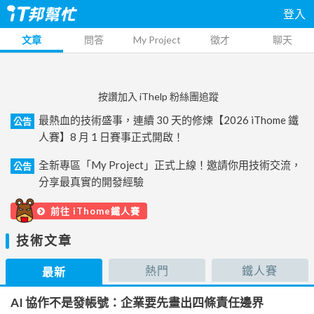
登入
文章
問答
My Project
徵才
聊天
按讚加入 iThelp 粉絲團追蹤
最熱血的技術盛事，連續 30 天的修煉【2026 iThome 鐵
公告
人賽】8 月 1 日賽事正式開啟！
全新專區「My Project」正式上線！邀請你用技術交流，
公告
分享最真實的開發經驗
前往 iThome鐵人賽
技術文章
熱門
鐵人賽
最新
AI 協作不是發帳號：企業要先畫出四條責任邊界