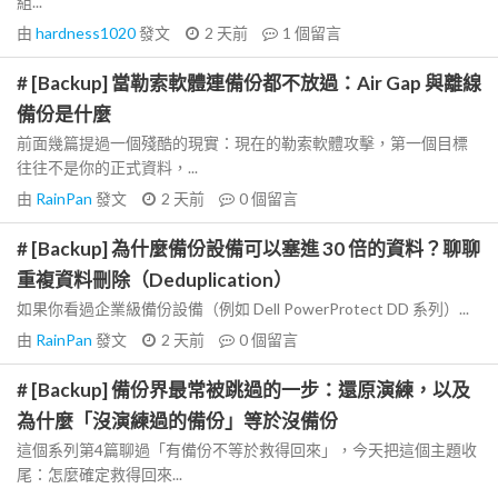
組...
由
hardness1020
發文
2 天前
1
個留言
# [Backup] 當勒索軟體連備份都不放過：Air Gap 與離線
備份是什麼
前面幾篇提過一個殘酷的現實：現在的勒索軟體攻擊，第一個目標
往往不是你的正式資料，...
由
RainPan
發文
2 天前
0
個留言
# [Backup] 為什麼備份設備可以塞進 30 倍的資料？聊聊
重複資料刪除（Deduplication）
如果你看過企業級備份設備（例如 Dell PowerProtect DD 系列）...
由
RainPan
發文
2 天前
0
個留言
# [Backup] 備份界最常被跳過的一步：還原演練，以及
為什麼「沒演練過的備份」等於沒備份
這個系列第4篇聊過「有備份不等於救得回來」，今天把這個主題收
尾：怎麼確定救得回來...