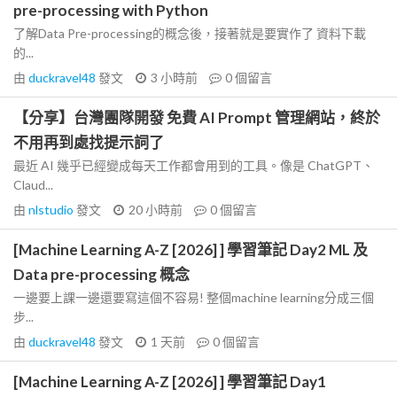
pre-processing with Python
了解Data Pre-processing的概念後，接著就是要實作了 資料下載
的...
由
duckravel48
發文
3 小時前
0
個留言
【分享】台灣團隊開發 免費 AI Prompt 管理網站，終於
不用再到處找提示詞了
最近 AI 幾乎已經變成每天工作都會用到的工具。像是 ChatGPT、
Claud...
由
nlstudio
發文
20 小時前
0
個留言
[Machine Learning A-Z [2026] ] 學習筆記 Day2 ML 及
Data pre-processing 概念
一邊要上課一邊還要寫這個不容易! 整個machine learning分成三個
步...
由
duckravel48
發文
1 天前
0
個留言
[Machine Learning A-Z [2026] ] 學習筆記 Day1