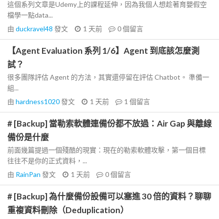
這個系列文章是Udemy上的課程延伸，因為我個人想趁著育嬰假空
檔學一點data...
由
duckravel48
發文
1 天前
0
個留言
【Agent Evaluation 系列 1/6】Agent 到底該怎麼測
試？
很多團隊評估 Agent 的方法，其實還停留在評估 Chatbot。 準備一
組...
由
hardness1020
發文
1 天前
1
個留言
# [Backup] 當勒索軟體連備份都不放過：Air Gap 與離線
備份是什麼
前面幾篇提過一個殘酷的現實：現在的勒索軟體攻擊，第一個目標
往往不是你的正式資料，...
由
RainPan
發文
1 天前
0
個留言
# [Backup] 為什麼備份設備可以塞進 30 倍的資料？聊聊
重複資料刪除（Deduplication）