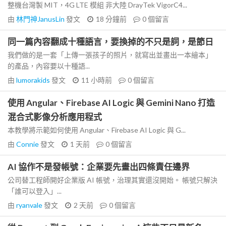
整機台灣製 MIT，4G LTE 模組 非大陸 DrayTek VigorC4...
由
林門神JanusLin
發文
18 分鐘前
0
個留言
同一篇內容翻成十種語言，要換掉的不只是詞，是節日
我們做的是一套「上傳一張孩子的照片，就寫出並畫出一本繪本」
的產品，內容要以十種語...
由
lumorakids
發文
11 小時前
0
個留言
使用 Angular、Firebase AI Logic 與 Gemini Nano 打造
混合式影像分析應用程式
本教學將示範如何使用 Angular、Firebase AI Logic 與 G...
由
Connie
發文
1 天前
0
個留言
AI 協作不是發帳號：企業要先畫出四條責任邊界
公司替工程師開好企業版 AI 帳號，治理其實還沒開始。 帳號只解決
「誰可以登入」...
由
ryanvale
發文
2 天前
0
個留言