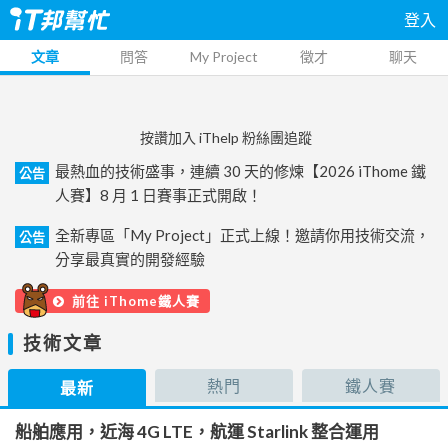
登入
文章
問答
My Project
徵才
聊天
按讚加入 iThelp 粉絲團追蹤
最熱血的技術盛事，連續 30 天的修煉【2026 iThome 鐵
公告
人賽】8 月 1 日賽事正式開啟！
全新專區「My Project」正式上線！邀請你用技術交流，
公告
分享最真實的開發經驗
前往 iThome鐵人賽
技術文章
熱門
鐵人賽
最新
船舶應用，近海 4G LTE，航運 Starlink 整合運用