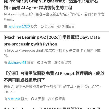
從 Prompt 到 Graph Engineering：這些不只是新名
詞，而是 AI Agent 踩坑後衍生的工程
AI Agent 可能是近年最容易出現新工程名詞的領域。 我們才剛學會
Prom...
由
hardness1020
發文
2 天前
0
個留言
[Machine Learning A-Z [2026] ] 學習筆記 Day3 Data
pre-processing with Python
了解Data Pre-processing的概念後，接著就是要實作了 資料下載
的...
由
duckravel48
發文
2 天前
0
個留言
【分享】台灣團隊開發 免費 AI Prompt 管理網站，終於
不用再到處找提示詞了
最近 AI 幾乎已經變成每天工作都會用到的工具。像是 ChatGPT、
Claud...
由
nlstudio
發文
3 天前
0
個留言