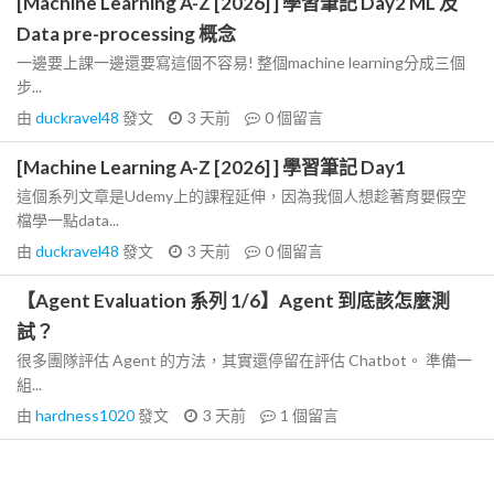
[Machine Learning A-Z [2026] ] 學習筆記 Day2 ML 及
Data pre-processing 概念
一邊要上課一邊還要寫這個不容易! 整個machine learning分成三個
步...
由
duckravel48
發文
3 天前
0
個留言
[Machine Learning A-Z [2026] ] 學習筆記 Day1
這個系列文章是Udemy上的課程延伸，因為我個人想趁著育嬰假空
檔學一點data...
由
duckravel48
發文
3 天前
0
個留言
【Agent Evaluation 系列 1/6】Agent 到底該怎麼測
試？
很多團隊評估 Agent 的方法，其實還停留在評估 Chatbot。 準備一
組...
由
hardness1020
發文
3 天前
1
個留言