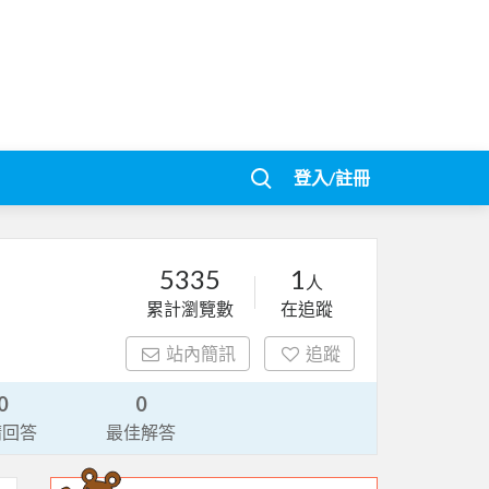
登入/註冊
5335
1
人
累計瀏覽數
在追蹤
站內簡訊
追蹤
0
0
請回答
最佳解答