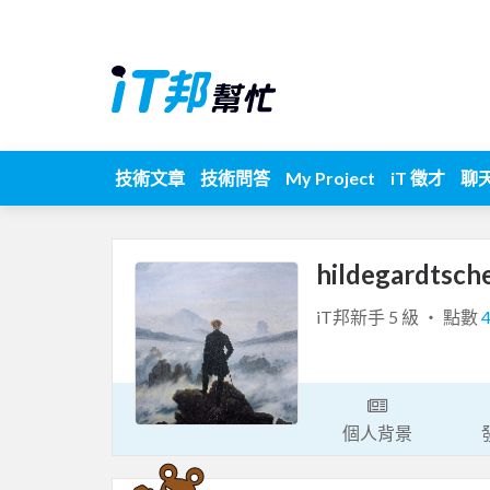
技術文章
技術問答
My Project
iT 徵才
聊
hildegardtsch
iT邦新手 5 級 ‧ 點數
個人背景