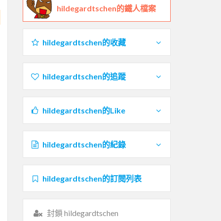
hildegardtschen的鐵人檔案
hildegardtschen的收藏
hildegardtschen的追蹤
hildegardtschen的Like
hildegardtschen的紀錄
hildegardtschen的訂閱列表
封鎖 hildegardtschen