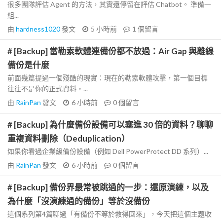
很多團隊評估 Agent 的方法，其實還停留在評估 Chatbot。 準備一
組...
由
hardness1020
發文
5 小時前
1
個留言
# [Backup] 當勒索軟體連備份都不放過：Air Gap 與離線
備份是什麼
前面幾篇提過一個殘酷的現實：現在的勒索軟體攻擊，第一個目標
往往不是你的正式資料，...
由
RainPan
發文
6 小時前
0
個留言
# [Backup] 為什麼備份設備可以塞進 30 倍的資料？聊聊
重複資料刪除（Deduplication）
如果你看過企業級備份設備（例如 Dell PowerProtect DD 系列）...
由
RainPan
發文
6 小時前
0
個留言
# [Backup] 備份界最常被跳過的一步：還原演練，以及
為什麼「沒演練過的備份」等於沒備份
這個系列第4篇聊過「有備份不等於救得回來」，今天把這個主題收