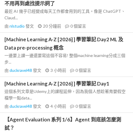
不用再到處找提示詞了
最近 AI 幾乎已經變成每天工作都會用到的工具。像是 ChatGPT、
Claud...
由
nlstudio
發文
20 分鐘前
0
個留言
[Machine Learning A-Z [2026] ] 學習筆記 Day2 ML 及
Data pre-processing 概念
一邊要上課一邊還要寫這個不容易! 整個machine learning分成三個
步...
由
duckravel48
發文
3 小時前
0
個留言
[Machine Learning A-Z [2026] ] 學習筆記 Day1
這個系列文章是Udemy上的課程延伸，因為我個人想趁著育嬰假空
檔學一點data...
由
duckravel48
發文
4 小時前
0
個留言
【Agent Evaluation 系列 1/6】Agent 到底該怎麼測
試？