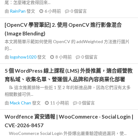
尾：怎麼確定救得回來...
由
RainPan
發文
6 小時前
0
個留言
[OpenCV 學習筆記] 2. 使用 OpenCV 進行影像混合
(Image Blending)
本文將簡單示範如何使用 OpenCV 的 addWeighted 方法進行圖片
的...
由
logohow1020
發文
8 小時前
0
個留言
5 個 WordPress 線上課程 (LMS) 外掛推薦，適合經營教
育私域、收集名單、營運個人品牌和內容商業化部署
📝 這次推薦排除一些近 1 至 2 年的新進品牌，因為它們沒有太多
相關數據可供...
由
Mack Chan
發文
11 小時前
0
個留言
Wordfence 資安通報 | WooCommerce - Social Login |
CVE-2026-8457
WooCommerce Social Login 外掛爆出嚴重驗證繞過漏洞，使...