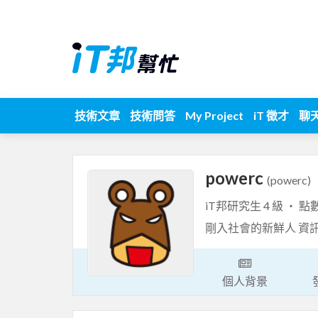
技術文章
技術問答
My Project
iT 徵才
聊
powerc
(powerc)
iT邦研究生 4 級 ‧ 點
剛入社會的新鮮人 資
個人背景