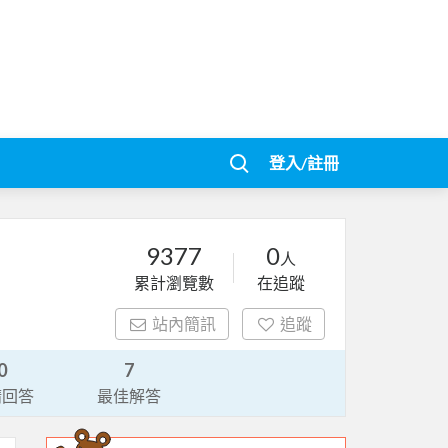
登入/註冊
9377
0
人
累計瀏覽數
在追蹤
站內簡訊
追蹤
0
7
請回答
最佳解答