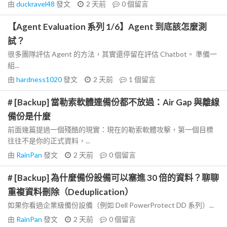
由
duckravel48
發文
2 天前
0
個留言
【Agent Evaluation 系列 1/6】Agent 到底該怎麼測
試？
很多團隊評估 Agent 的方法，其實還停留在評估 Chatbot。 準備一
組...
由
hardness1020
發文
2 天前
1
個留言
# [Backup] 當勒索軟體連備份都不放過：Air Gap 與離線
備份是什麼
前面幾篇提過一個殘酷的現實：現在的勒索軟體攻擊，第一個目標
往往不是你的正式資料，...
由
RainPan
發文
2 天前
0
個留言
# [Backup] 為什麼備份設備可以塞進 30 倍的資料？聊聊
重複資料刪除（Deduplication）
如果你看過企業級備份設備（例如 Dell PowerProtect DD 系列）...
由
RainPan
發文
2 天前
0
個留言