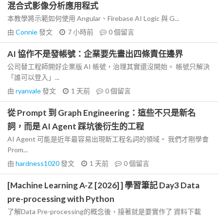
混合式影像分析應用程式
本教學將示範如何使用 Angular、Firebase AI Logic 與 G...
由
Connie
發文
7 小時前
0
個留言
AI 協作不是發帳號：企業要先畫出四條責任邊界
公司替工程師開好企業版 AI 帳號，治理其實還沒開始。 帳號只解決
「誰可以登入」...
由
ryanvale
發文
1 天前
0
個留言
從 Prompt 到 Graph Engineering：這些不只是新名
詞，而是 AI Agent 踩坑後衍生的工程
AI Agent 可能是近年最容易出現新工程名詞的領域。 我們才剛學會
Prom...
由
hardness1020
發文
1 天前
0
個留言
[Machine Learning A-Z [2026] ] 學習筆記 Day3 Data
pre-processing with Python
了解Data Pre-processing的概念後，接著就是要實作了 資料下載