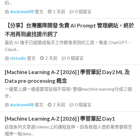
的...
由
duckravel48
發文
1 天前
0
個留言
【分享】台灣團隊開發 免費 AI Prompt 管理網站，終於
不用再到處找提示詞了
最近 AI 幾乎已經變成每天工作都會用到的工具。像是 ChatGPT、
Claud...
由
nlstudio
發文
2 天前
0
個留言
[Machine Learning A-Z [2026] ] 學習筆記 Day2 ML 及
Data pre-processing 概念
一邊要上課一邊還要寫這個不容易! 整個machine learning分成三個
步...
由
duckravel48
發文
2 天前
0
個留言
[Machine Learning A-Z [2026] ] 學習筆記 Day1
這個系列文章是Udemy上的課程延伸，因為我個人想趁著育嬰假空
檔學一點data...