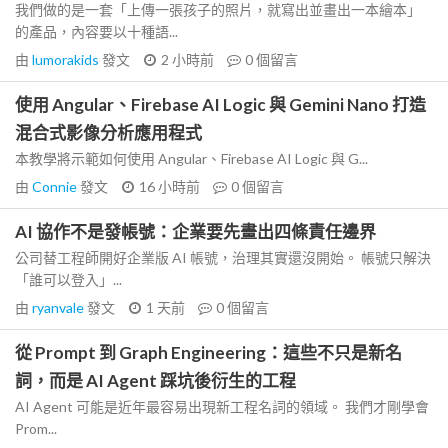
我們做的是一套「上傳一張孩子的照片，就寫出並畫出一本繪本」
的產品，內容要以十種語...
由
lumorakids
發文
2 小時前
0
個留言
使用 Angular、Firebase AI Logic 與 Gemini Nano 打造
混合式影像分析應用程式
本教學將示範如何使用 Angular、Firebase AI Logic 與 G...
由
Connie
發文
16 小時前
0
個留言
AI 協作不是發帳號：企業要先畫出四條責任邊界
公司替工程師開好企業版 AI 帳號，治理其實還沒開始。 帳號只解決
「誰可以登入」...
由
ryanvale
發文
1 天前
0
個留言
從 Prompt 到 Graph Engineering：這些不只是新名
詞，而是 AI Agent 踩坑後衍生的工程
AI Agent 可能是近年最容易出現新工程名詞的領域。 我們才剛學會
Prom...