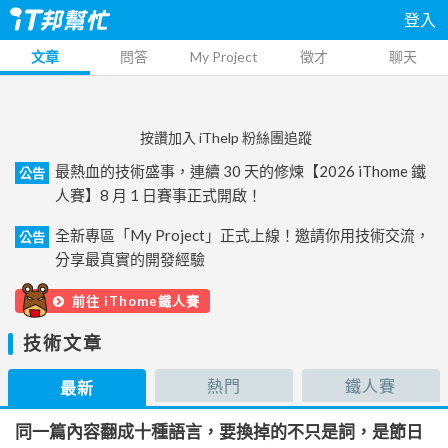
登入
文章
問答
My Project
徵才
聊天
按讚加入 iThelp 粉絲團追蹤
最熱血的技術盛事，連續 30 天的修煉【2026 iThome 鐵
公告
人賽】8 月 1 日賽事正式開啟！
全新專區「My Project」正式上線！邀請你用技術交流，
公告
分享最真實的開發經驗
前往 iThome鐵人賽
技術文章
熱門
鐵人賽
最新
同一篇內容翻成十種語言，要換掉的不只是詞，是節日