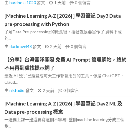
由
hardness1020
發文
1 天前
0
個留言
[Machine Learning A-Z [2026] ] 學習筆記 Day3 Data
pre-processing with Python
了解Data Pre-processing的概念後，接著就是要實作了 資料下載
的...
由
duckravel48
發文
2 天前
0
個留言
【分享】台灣團隊開發 免費 AI Prompt 管理網站，終於
不用再到處找提示詞了
最近 AI 幾乎已經變成每天工作都會用到的工具。像是 ChatGPT、
Claud...
由
nlstudio
發文
2 天前
0
個留言
[Machine Learning A-Z [2026] ] 學習筆記 Day2 ML 及
Data pre-processing 概念
一邊要上課一邊還要寫這個不容易! 整個machine learning分成三個
步...