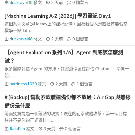
由
duckravel48
發文
2 天前
0
個留言
[Machine Learning A-Z [2026] ] 學習筆記 Day1
這個系列文章是Udemy上的課程延伸，因為我個人想趁著育嬰假空
檔學一點data...
由
duckravel48
發文
2 天前
0
個留言
【Agent Evaluation 系列 1/6】Agent 到底該怎麼測
試？
很多團隊評估 Agent 的方法，其實還停留在評估 Chatbot。 準備一
組...
由
hardness1020
發文
2 天前
1
個留言
# [Backup] 當勒索軟體連備份都不放過：Air Gap 與離線
備份是什麼
前面幾篇提過一個殘酷的現實：現在的勒索軟體攻擊，第一個目標
往往不是你的正式資料，...
由
RainPan
發文
3 天前
0
個留言