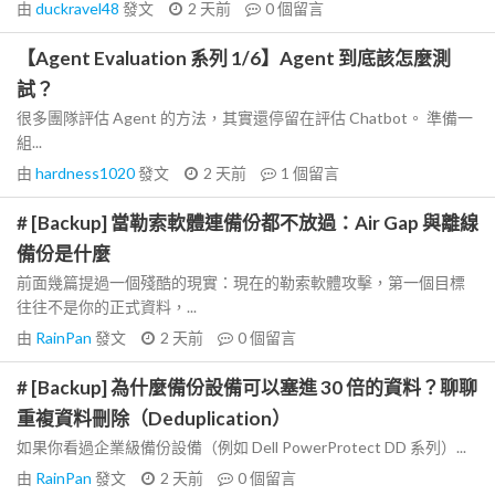
由
duckravel48
發文
2 天前
0
個留言
【Agent Evaluation 系列 1/6】Agent 到底該怎麼測
試？
很多團隊評估 Agent 的方法，其實還停留在評估 Chatbot。 準備一
組...
由
hardness1020
發文
2 天前
1
個留言
# [Backup] 當勒索軟體連備份都不放過：Air Gap 與離線
備份是什麼
前面幾篇提過一個殘酷的現實：現在的勒索軟體攻擊，第一個目標
往往不是你的正式資料，...
由
RainPan
發文
2 天前
0
個留言
# [Backup] 為什麼備份設備可以塞進 30 倍的資料？聊聊
重複資料刪除（Deduplication）
如果你看過企業級備份設備（例如 Dell PowerProtect DD 系列）...
由
RainPan
發文
2 天前
0
個留言