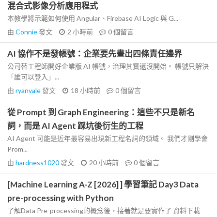
混合式影像分析應用程式
本教學將示範如何使用 Angular、Firebase AI Logic 與 G...
由
Connie
發文
2 小時前
0
個留言
AI 協作不是發帳號：企業要先畫出四條責任邊界
公司替工程師開好企業版 AI 帳號，治理其實還沒開始。 帳號只解決
「誰可以登入」...
由
ryanvale
發文
18 小時前
0
個留言
從 Prompt 到 Graph Engineering：這些不只是新名
詞，而是 AI Agent 踩坑後衍生的工程
AI Agent 可能是近年最容易出現新工程名詞的領域。 我們才剛學會
Prom...
由
hardness1020
發文
20 小時前
0
個留言
[Machine Learning A-Z [2026] ] 學習筆記 Day3 Data
pre-processing with Python
了解Data Pre-processing的概念後，接著就是要實作了 資料下載