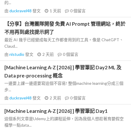
的...
由
duckravel48
發文
1 天前
0
個留言
【分享】台灣團隊開發 免費 AI Prompt 管理網站，終於
不用再到處找提示詞了
最近 AI 幾乎已經變成每天工作都會用到的工具。像是 ChatGPT、
Claud...
由
nlstudio
發文
2 天前
0
個留言
[Machine Learning A-Z [2026] ] 學習筆記 Day2 ML 及
Data pre-processing 概念
一邊要上課一邊還要寫這個不容易! 整個machine learning分成三個
步...
由
duckravel48
發文
2 天前
0
個留言
[Machine Learning A-Z [2026] ] 學習筆記 Day1
這個系列文章是Udemy上的課程延伸，因為我個人想趁著育嬰假空
檔學一點data...