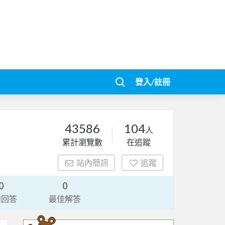
登入/註冊
43586
104
人
累計瀏覽數
在追蹤
站內簡訊
追蹤
0
0
請回答
最佳解答