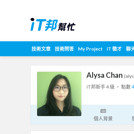
技術文章
技術問答
My Project
iT 徵才
聊
Alysa Chan
(aly
iT邦新手 4 級 ‧ 點數
個人背景