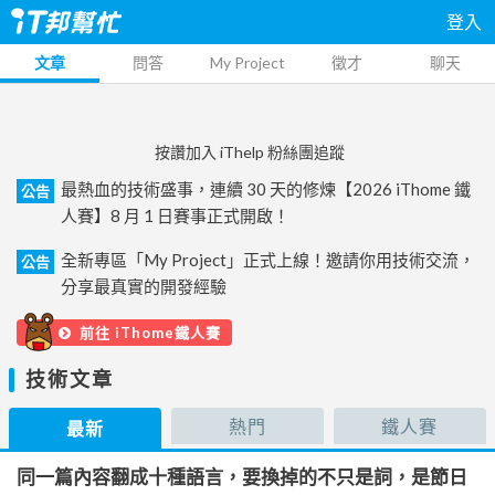
登入
文章
問答
My Project
徵才
聊天
按讚加入 iThelp 粉絲團追蹤
最熱血的技術盛事，連續 30 天的修煉【2026 iThome 鐵
公告
人賽】8 月 1 日賽事正式開啟！
全新專區「My Project」正式上線！邀請你用技術交流，
公告
分享最真實的開發經驗
前往 iThome鐵人賽
技術文章
熱門
鐵人賽
最新
同一篇內容翻成十種語言，要換掉的不只是詞，是節日