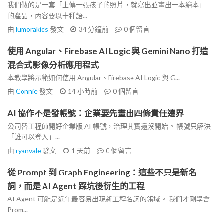
我們做的是一套「上傳一張孩子的照片，就寫出並畫出一本繪本」
的產品，內容要以十種語...
由
lumorakids
發文
34 分鐘前
0
個留言
使用 Angular、Firebase AI Logic 與 Gemini Nano 打造
混合式影像分析應用程式
本教學將示範如何使用 Angular、Firebase AI Logic 與 G...
由
Connie
發文
14 小時前
0
個留言
AI 協作不是發帳號：企業要先畫出四條責任邊界
公司替工程師開好企業版 AI 帳號，治理其實還沒開始。 帳號只解決
「誰可以登入」...
由
ryanvale
發文
1 天前
0
個留言
從 Prompt 到 Graph Engineering：這些不只是新名
詞，而是 AI Agent 踩坑後衍生的工程
AI Agent 可能是近年最容易出現新工程名詞的領域。 我們才剛學會
Prom...