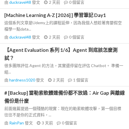
由
duckravel48
發文
2 天前
0
個留言
[Machine Learning A-Z [2026] ] 學習筆記 Day1
這個系列文章是Udemy上的課程延伸，因為我個人想趁著育嬰假空
檔學一點data...
由
duckravel48
發文
2 天前
0
個留言
【Agent Evaluation 系列 1/6】Agent 到底該怎麼測
試？
很多團隊評估 Agent 的方法，其實還停留在評估 Chatbot。 準備一
組...
由
hardness1020
發文
2 天前
1
個留言
# [Backup] 當勒索軟體連備份都不放過：Air Gap 與離線
備份是什麼
前面幾篇提過一個殘酷的現實：現在的勒索軟體攻擊，第一個目標
往往不是你的正式資料，...
由
RainPan
發文
3 天前
0
個留言