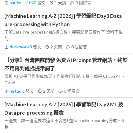
由
hardness1020
發文
1 天前
0
個留言
[Machine Learning A-Z [2026] ] 學習筆記 Day3 Data
pre-processing with Python
了解Data Pre-processing的概念後，接著就是要實作了 資料下載
的...
由
duckravel48
發文
2 天前
0
個留言
【分享】台灣團隊開發 免費 AI Prompt 管理網站，終於
不用再到處找提示詞了
最近 AI 幾乎已經變成每天工作都會用到的工具。像是 ChatGPT、
Claud...
由
nlstudio
發文
2 天前
0
個留言
[Machine Learning A-Z [2026] ] 學習筆記 Day2 ML 及
Data pre-processing 概念
一邊要上課一邊還要寫這個不容易! 整個machine learning分成三個
步...