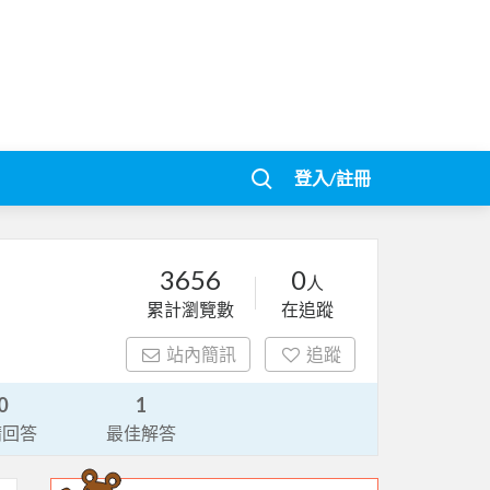
登入/註冊
3656
0
人
累計瀏覽數
在追蹤
站內簡訊
追蹤
0
1
請回答
最佳解答