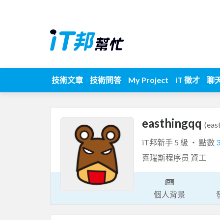
技術文章
技術問答
My Project
iT 徵才
聊
easthingqq
(eas
iT邦新手 5 級 ‧ 點數
喜瑞斯程序员 資工
個人背景