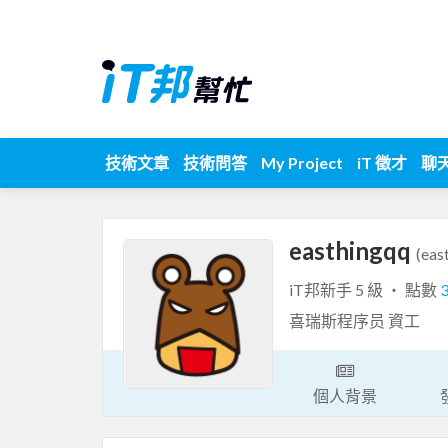
技術文章
技術問答
My Project
iT 徵才
聊
easthingqq
(eas
iT邦新手 5 級 ‧ 點數
喜瑞斯程序员 資工
個人背景