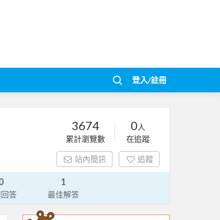
登入/註冊
3674
0
人
累計瀏覽數
在追蹤
站內簡訊
追蹤
0
1
請回答
最佳解答