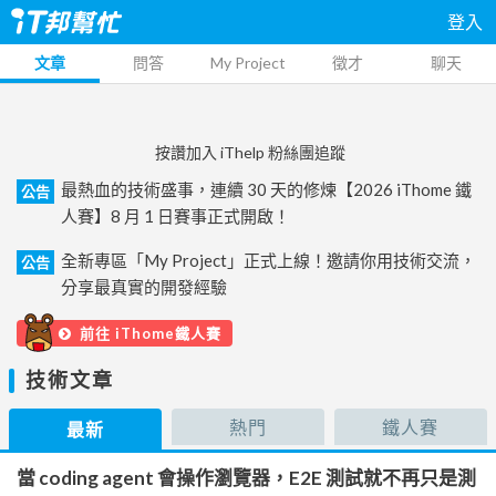
登入
文章
問答
My Project
徵才
聊天
按讚加入 iThelp 粉絲團追蹤
最熱血的技術盛事，連續 30 天的修煉【2026 iThome 鐵
公告
人賽】8 月 1 日賽事正式開啟！
全新專區「My Project」正式上線！邀請你用技術交流，
公告
分享最真實的開發經驗
前往 iThome鐵人賽
技術文章
熱門
鐵人賽
最新
當 coding agent 會操作瀏覽器，E2E 測試就不再只是測