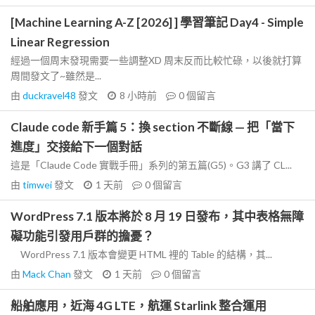
[Machine Learning A-Z [2026] ] 學習筆記 Day4 - Simple
Linear Regression
經過一個周末發現需要一些調整XD 周末反而比較忙碌，以後就打算
周間發文了~雖然是...
由
duckravel48
發文
8 小時前
0
個留言
Claude code 新手篇 5：換 section 不斷線 — 把「當下
進度」交接給下一個對話
這是「Claude Code 實戰手冊」系列的第五篇(G5)。G3 講了 CL...
由
timwei
發文
1 天前
0
個留言
WordPress 7.1 版本將於 8 月 19 日發布，其中表格無障
礙功能引發用戶群的擔憂？
WordPress 7.1 版本會變更 HTML 裡的 Table 的結構，其...
由
Mack Chan
發文
1 天前
0
個留言
船舶應用，近海 4G LTE，航運 Starlink 整合運用