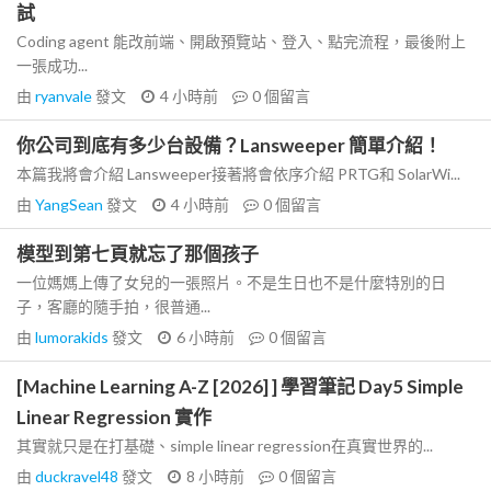
試
Coding agent 能改前端、開啟預覽站、登入、點完流程，最後附上
一張成功...
由
ryanvale
發文
4 小時前
0
個留言
你公司到底有多少台設備？Lansweeper 簡單介紹！
本篇我將會介紹 Lansweeper接著將會依序介紹 PRTG和 SolarWi...
由
YangSean
發文
4 小時前
0
個留言
模型到第七頁就忘了那個孩子
一位媽媽上傳了女兒的一張照片。不是生日也不是什麼特別的日
子，客廳的隨手拍，很普通...
由
lumorakids
發文
6 小時前
0
個留言
[Machine Learning A-Z [2026] ] 學習筆記 Day5 Simple
Linear Regression 實作
其實就只是在打基礎、simple linear regression在真實世界的...
由
duckravel48
發文
8 小時前
0
個留言