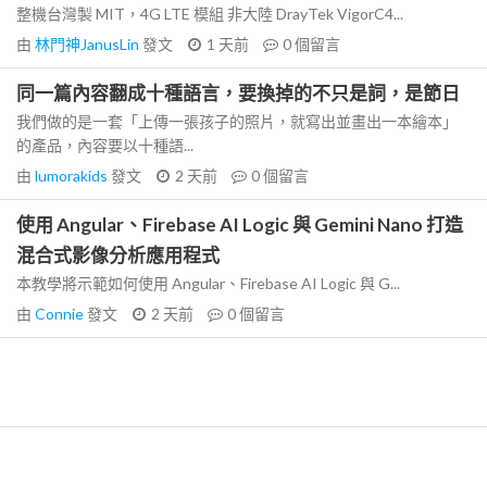
整機台灣製 MIT，4G LTE 模組 非大陸 DrayTek VigorC4...
由
林門神JanusLin
發文
1 天前
0
個留言
同一篇內容翻成十種語言，要換掉的不只是詞，是節日
我們做的是一套「上傳一張孩子的照片，就寫出並畫出一本繪本」
的產品，內容要以十種語...
由
lumorakids
發文
2 天前
0
個留言
使用 Angular、Firebase AI Logic 與 Gemini Nano 打造
混合式影像分析應用程式
本教學將示範如何使用 Angular、Firebase AI Logic 與 G...
由
Connie
發文
2 天前
0
個留言