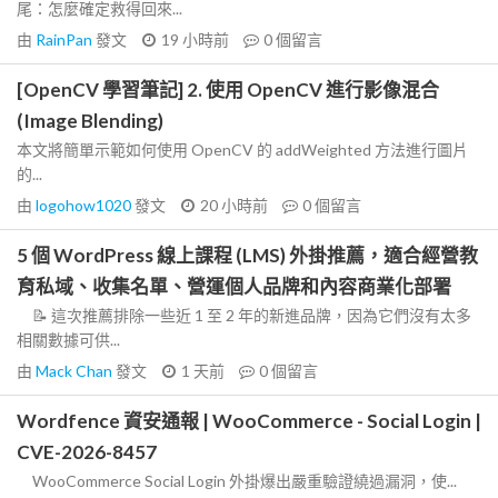
尾：怎麼確定救得回來...
由
RainPan
發文
19 小時前
0
個留言
[OpenCV 學習筆記] 2. 使用 OpenCV 進行影像混合
(Image Blending)
本文將簡單示範如何使用 OpenCV 的 addWeighted 方法進行圖片
的...
由
logohow1020
發文
20 小時前
0
個留言
5 個 WordPress 線上課程 (LMS) 外掛推薦，適合經營教
育私域、收集名單、營運個人品牌和內容商業化部署
📝 這次推薦排除一些近 1 至 2 年的新進品牌，因為它們沒有太多
相關數據可供...
由
Mack Chan
發文
1 天前
0
個留言
Wordfence 資安通報 | WooCommerce - Social Login |
CVE-2026-8457
WooCommerce Social Login 外掛爆出嚴重驗證繞過漏洞，使...