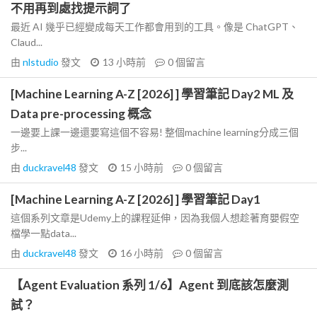
不用再到處找提示詞了
最近 AI 幾乎已經變成每天工作都會用到的工具。像是 ChatGPT、
Claud...
由
nlstudio
發文
13 小時前
0
個留言
[Machine Learning A-Z [2026] ] 學習筆記 Day2 ML 及
Data pre-processing 概念
一邊要上課一邊還要寫這個不容易! 整個machine learning分成三個
步...
由
duckravel48
發文
15 小時前
0
個留言
[Machine Learning A-Z [2026] ] 學習筆記 Day1
這個系列文章是Udemy上的課程延伸，因為我個人想趁著育嬰假空
檔學一點data...
由
duckravel48
發文
16 小時前
0
個留言
【Agent Evaluation 系列 1/6】Agent 到底該怎麼測
試？