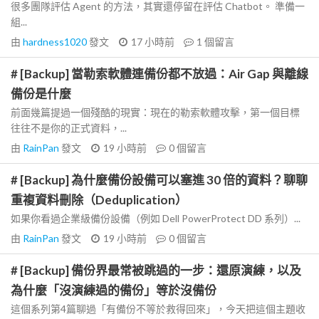
很多團隊評估 Agent 的方法，其實還停留在評估 Chatbot。 準備一
組...
由
hardness1020
發文
17 小時前
1
個留言
# [Backup] 當勒索軟體連備份都不放過：Air Gap 與離線
備份是什麼
前面幾篇提過一個殘酷的現實：現在的勒索軟體攻擊，第一個目標
往往不是你的正式資料，...
由
RainPan
發文
19 小時前
0
個留言
# [Backup] 為什麼備份設備可以塞進 30 倍的資料？聊聊
重複資料刪除（Deduplication）
如果你看過企業級備份設備（例如 Dell PowerProtect DD 系列）...
由
RainPan
發文
19 小時前
0
個留言
# [Backup] 備份界最常被跳過的一步：還原演練，以及
為什麼「沒演練過的備份」等於沒備份
這個系列第4篇聊過「有備份不等於救得回來」，今天把這個主題收