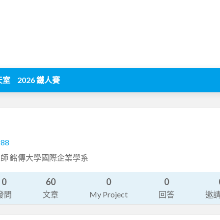
天室
2026 鐵人賽
288
師 銘傳大學國際企業學系
0
60
0
0
發問
文章
My Project
回答
邀