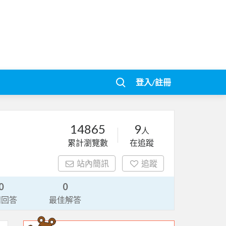
登入/註冊
14865
9
人
累計瀏覽數
在追蹤
站內簡訊
追蹤
0
0
請回答
最佳解答