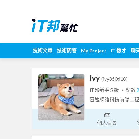
技術文章
技術問答
My Project
iT 徵才
聊
Ivy
(ivy850610)
iT邦新手 5 級 ‧ 點數
雷速網絡科技前端工程
個人背景