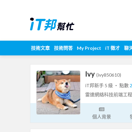
技術文章
技術問答
My Project
iT 徵才
聊
Ivy
(ivy850610)
iT邦新手 5 級 ‧ 點數
雷速網絡科技前端工程
個人背景