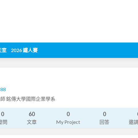
天室
2026 鐵人賽
288
師 銘傳大學國際企業學系
0
60
0
0
發問
文章
My Project
回答
邀