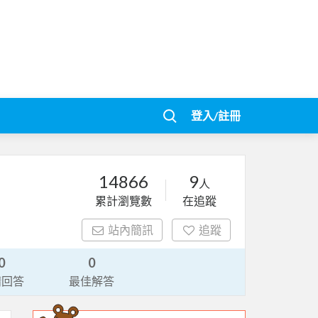
登入/註冊
14866
9
人
累計瀏覽數
在追蹤
站內簡訊
追蹤
0
0
請回答
最佳解答