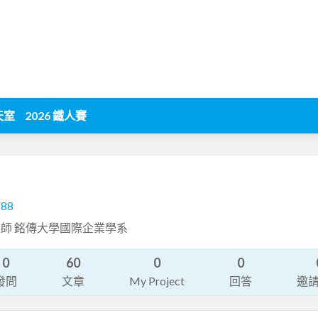
天室
2026 鐵人賽
288
師 銘傳大學國際企業學系
0
60
0
0
發問
文章
My Project
回答
邀