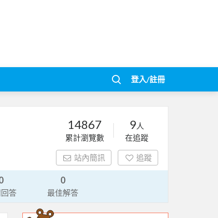
登入/註冊
14867
9
人
累計瀏覽數
在追蹤
站內簡訊
追蹤
0
0
請回答
最佳解答