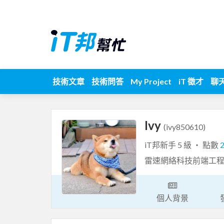
技術文章
技術問答
My Project
iT 徵才
聊
Ivy
(ivy850610)
iT邦新手 5 級 ‧ 點數
雷速網絡科技前端工程
個人背景