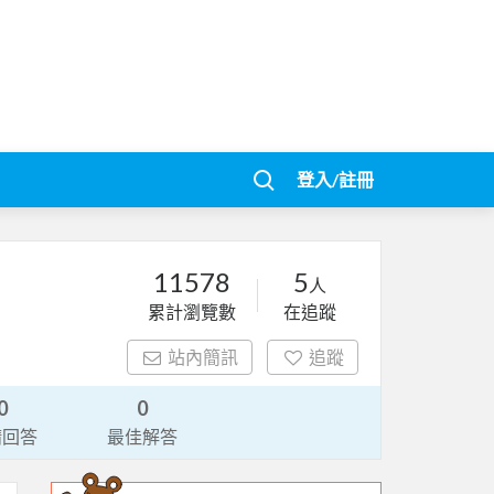
登入/註冊
11578
5
人
累計瀏覽數
在追蹤
站內簡訊
追蹤
0
0
請回答
最佳解答