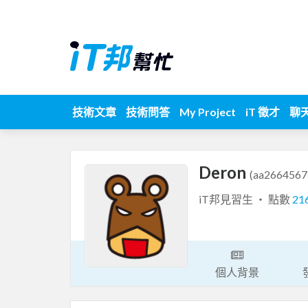
技術文章
技術問答
My Project
iT 徵才
聊
Deron
(aa2664567
iT邦見習生 ‧ 點數
21
個人背景