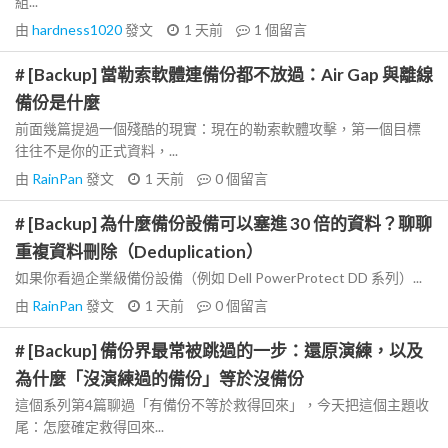
組...
由
hardness1020
發文
1 天前
1
個留言
# [Backup] 當勒索軟體連備份都不放過：Air Gap 與離線
備份是什麼
前面幾篇提過一個殘酷的現實：現在的勒索軟體攻擊，第一個目標
往往不是你的正式資料，...
由
RainPan
發文
1 天前
0
個留言
# [Backup] 為什麼備份設備可以塞進 30 倍的資料？聊聊
重複資料刪除（Deduplication）
如果你看過企業級備份設備（例如 Dell PowerProtect DD 系列）...
由
RainPan
發文
1 天前
0
個留言
# [Backup] 備份界最常被跳過的一步：還原演練，以及
為什麼「沒演練過的備份」等於沒備份
這個系列第4篇聊過「有備份不等於救得回來」，今天把這個主題收
尾：怎麼確定救得回來...