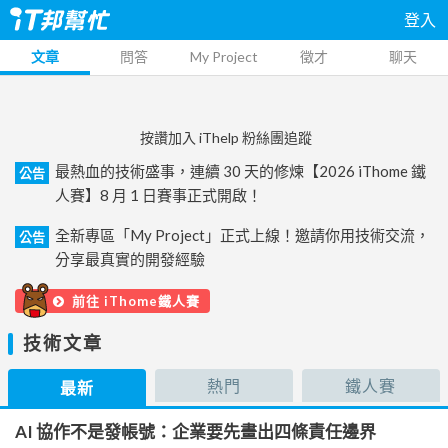
登入
文章
問答
My Project
徵才
聊天
按讚加入 iThelp 粉絲團追蹤
最熱血的技術盛事，連續 30 天的修煉【2026 iThome 鐵
公告
人賽】8 月 1 日賽事正式開啟！
全新專區「My Project」正式上線！邀請你用技術交流，
公告
分享最真實的開發經驗
前往 iThome鐵人賽
技術文章
熱門
鐵人賽
最新
AI 協作不是發帳號：企業要先畫出四條責任邊界