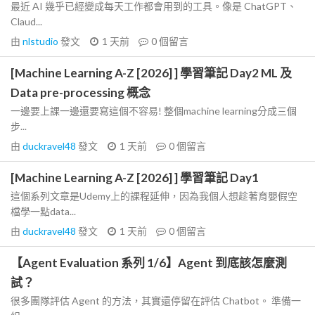
最近 AI 幾乎已經變成每天工作都會用到的工具。像是 ChatGPT、
Claud...
由
nlstudio
發文
1 天前
0
個留言
[Machine Learning A-Z [2026] ] 學習筆記 Day2 ML 及
Data pre-processing 概念
一邊要上課一邊還要寫這個不容易! 整個machine learning分成三個
步...
由
duckravel48
發文
1 天前
0
個留言
[Machine Learning A-Z [2026] ] 學習筆記 Day1
這個系列文章是Udemy上的課程延伸，因為我個人想趁著育嬰假空
檔學一點data...
由
duckravel48
發文
1 天前
0
個留言
【Agent Evaluation 系列 1/6】Agent 到底該怎麼測
試？
很多團隊評估 Agent 的方法，其實還停留在評估 Chatbot。 準備一