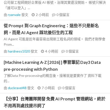
公司替工程師開好企業版 AI 帳號，治理其實還沒開始。 帳號只解決
「誰可以登入」...
由
ryanvale
發文
2 小時前
0
個留言
從 Prompt 到 Graph Engineering：這些不只是新名
詞，而是 AI Agent 踩坑後衍生的工程
AI Agent 可能是近年最容易出現新工程名詞的領域。 我們才剛學會
Prom...
由
hardness1020
發文
4 小時前
0
個留言
[Machine Learning A-Z [2026] ] 學習筆記 Day3 Data
pre-processing with Python
了解Data Pre-processing的概念後，接著就是要實作了 資料下載
的...
由
duckravel48
發文
7 小時前
0
個留言
【分享】台灣團隊開發 免費 AI Prompt 管理網站，終於
不用再到處找提示詞了