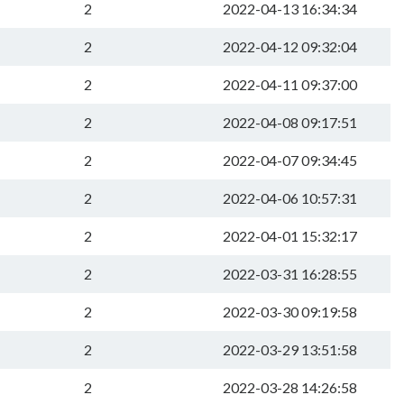
2
2022-04-13 16:34:34
2
2022-04-12 09:32:04
2
2022-04-11 09:37:00
2
2022-04-08 09:17:51
2
2022-04-07 09:34:45
2
2022-04-06 10:57:31
2
2022-04-01 15:32:17
2
2022-03-31 16:28:55
2
2022-03-30 09:19:58
2
2022-03-29 13:51:58
2
2022-03-28 14:26:58