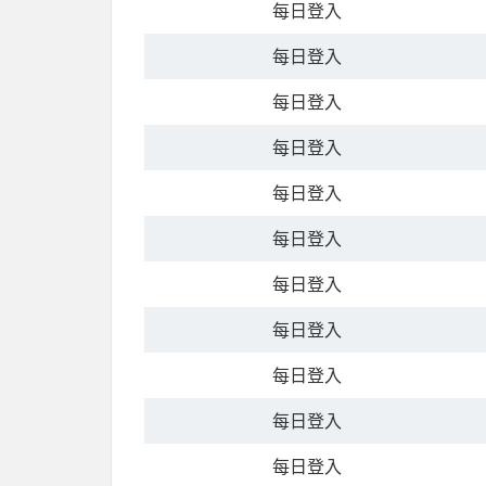
每日登入
每日登入
每日登入
每日登入
每日登入
每日登入
每日登入
每日登入
每日登入
每日登入
每日登入