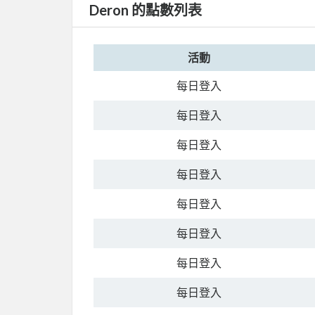
Deron 的點數列表
活動
每日登入
每日登入
每日登入
每日登入
每日登入
每日登入
每日登入
每日登入