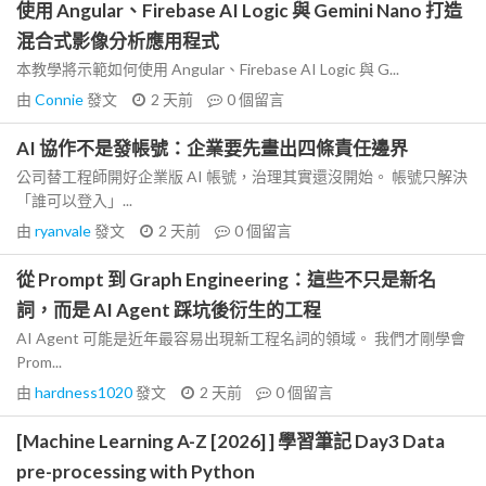
使用 Angular、Firebase AI Logic 與 Gemini Nano 打造
混合式影像分析應用程式
本教學將示範如何使用 Angular、Firebase AI Logic 與 G...
由
Connie
發文
2 天前
0
個留言
AI 協作不是發帳號：企業要先畫出四條責任邊界
公司替工程師開好企業版 AI 帳號，治理其實還沒開始。 帳號只解決
「誰可以登入」...
由
ryanvale
發文
2 天前
0
個留言
從 Prompt 到 Graph Engineering：這些不只是新名
詞，而是 AI Agent 踩坑後衍生的工程
AI Agent 可能是近年最容易出現新工程名詞的領域。 我們才剛學會
Prom...
由
hardness1020
發文
2 天前
0
個留言
[Machine Learning A-Z [2026] ] 學習筆記 Day3 Data
pre-processing with Python