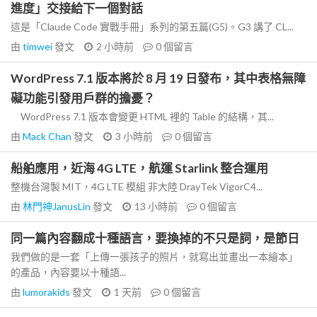
進度」交接給下一個對話
這是「Claude Code 實戰手冊」系列的第五篇(G5)。G3 講了 CL...
由
timwei
發文
2 小時前
0
個留言
WordPress 7.1 版本將於 8 月 19 日發布，其中表格無障
礙功能引發用戶群的擔憂？
WordPress 7.1 版本會變更 HTML 裡的 Table 的結構，其...
由
Mack Chan
發文
3 小時前
0
個留言
船舶應用，近海 4G LTE，航運 Starlink 整合運用
整機台灣製 MIT，4G LTE 模組 非大陸 DrayTek VigorC4...
由
林門神JanusLin
發文
13 小時前
0
個留言
同一篇內容翻成十種語言，要換掉的不只是詞，是節日
我們做的是一套「上傳一張孩子的照片，就寫出並畫出一本繪本」
的產品，內容要以十種語...
由
lumorakids
發文
1 天前
0
個留言