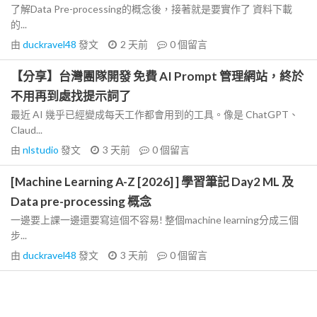
了解Data Pre-processing的概念後，接著就是要實作了 資料下載
的...
由
duckravel48
發文
2 天前
0
個留言
【分享】台灣團隊開發 免費 AI Prompt 管理網站，終於
不用再到處找提示詞了
最近 AI 幾乎已經變成每天工作都會用到的工具。像是 ChatGPT、
Claud...
由
nlstudio
發文
3 天前
0
個留言
[Machine Learning A-Z [2026] ] 學習筆記 Day2 ML 及
Data pre-processing 概念
一邊要上課一邊還要寫這個不容易! 整個machine learning分成三個
步...
由
duckravel48
發文
3 天前
0
個留言