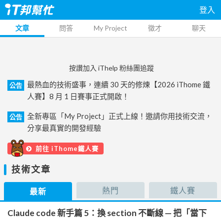
登入
文章
問答
My Project
徵才
聊天
按讚加入 iThelp 粉絲團追蹤
最熱血的技術盛事，連續 30 天的修煉【2026 iThome 鐵
公告
人賽】8 月 1 日賽事正式開啟！
全新專區「My Project」正式上線！邀請你用技術交流，
公告
分享最真實的開發經驗
前往 iThome鐵人賽
技術文章
熱門
鐵人賽
最新
Claude code 新手篇 5：換 section 不斷線 — 把「當下