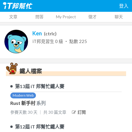
登入
文章
問答
My Project
徵才
聊天
Ken
(
ctrlc
)
iT邦見習生
0
級 ‧ 點數
225
鐵人檔案
第13屆
iT 邦幫忙鐵人賽
Modern Web
Rust 新手村
系列
參賽天數
30
天
｜
共
30
篇文章
訂閱
第12屆
iT 邦幫忙鐵人賽