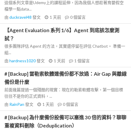
這個系列文章是Udemy上的課程延伸，因為我個人想趁著育嬰假空
檔學一點data...
由
duckravel48
發文
1 天前
0
個留言
【Agent Evaluation 系列 1/6】Agent 到底該怎麼測
試？
很多團隊評估 Agent 的方法，其實還停留在評估 Chatbot。 準備一
組...
由
hardness1020
發文
1 天前
1
個留言
# [Backup] 當勒索軟體連備份都不放過：Air Gap 與離線
備份是什麼
前面幾篇提過一個殘酷的現實：現在的勒索軟體攻擊，第一個目標
往往不是你的正式資料，...
由
RainPan
發文
1 天前
0
個留言
# [Backup] 為什麼備份設備可以塞進 30 倍的資料？聊聊
重複資料刪除（Deduplication）