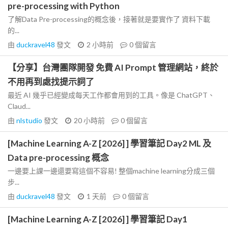
pre-processing with Python
了解Data Pre-processing的概念後，接著就是要實作了 資料下載
的...
由
duckravel48
發文
2 小時前
0
個留言
【分享】台灣團隊開發 免費 AI Prompt 管理網站，終於
不用再到處找提示詞了
最近 AI 幾乎已經變成每天工作都會用到的工具。像是 ChatGPT、
Claud...
由
nlstudio
發文
20 小時前
0
個留言
[Machine Learning A-Z [2026] ] 學習筆記 Day2 ML 及
Data pre-processing 概念
一邊要上課一邊還要寫這個不容易! 整個machine learning分成三個
步...
由
duckravel48
發文
1 天前
0
個留言
[Machine Learning A-Z [2026] ] 學習筆記 Day1