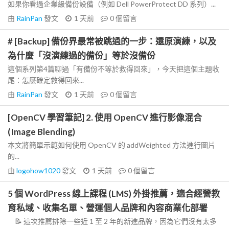
如果你看過企業級備份設備（例如 Dell PowerProtect DD 系列）...
由
RainPan
發文
1 天前
0
個留言
# [Backup] 備份界最常被跳過的一步：還原演練，以及
為什麼「沒演練過的備份」等於沒備份
這個系列第4篇聊過「有備份不等於救得回來」，今天把這個主題收
尾：怎麼確定救得回來...
由
RainPan
發文
1 天前
0
個留言
[OpenCV 學習筆記] 2. 使用 OpenCV 進行影像混合
(Image Blending)
本文將簡單示範如何使用 OpenCV 的 addWeighted 方法進行圖片
的...
由
logohow1020
發文
1 天前
0
個留言
5 個 WordPress 線上課程 (LMS) 外掛推薦，適合經營教
育私域、收集名單、營運個人品牌和內容商業化部署
📝 這次推薦排除一些近 1 至 2 年的新進品牌，因為它們沒有太多