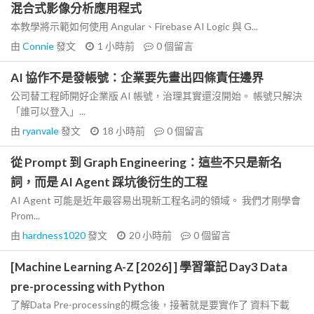
混合式影像分析應用程式
本教學將示範如何使用 Angular、Firebase AI Logic 與 G...
由
Connie
發文
1 小時前
0
個留言
AI 協作不是發帳號：企業要先畫出四條責任邊界
公司替工程師開好企業版 AI 帳號，治理其實還沒開始。 帳號只解決
「誰可以登入」...
由
ryanvale
發文
18 小時前
0
個留言
從 Prompt 到 Graph Engineering：這些不只是新名
詞，而是 AI Agent 踩坑後衍生的工程
AI Agent 可能是近年最容易出現新工程名詞的領域。 我們才剛學會
Prom...
由
hardness1020
發文
20 小時前
0
個留言
[Machine Learning A-Z [2026] ] 學習筆記 Day3 Data
pre-processing with Python
了解Data Pre-processing的概念後，接著就是要實作了 資料下載