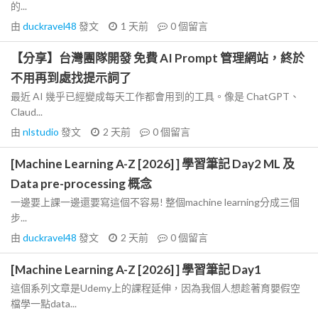
的...
由
duckravel48
發文
1 天前
0
個留言
【分享】台灣團隊開發 免費 AI Prompt 管理網站，終於
不用再到處找提示詞了
最近 AI 幾乎已經變成每天工作都會用到的工具。像是 ChatGPT、
Claud...
由
nlstudio
發文
2 天前
0
個留言
[Machine Learning A-Z [2026] ] 學習筆記 Day2 ML 及
Data pre-processing 概念
一邊要上課一邊還要寫這個不容易! 整個machine learning分成三個
步...
由
duckravel48
發文
2 天前
0
個留言
[Machine Learning A-Z [2026] ] 學習筆記 Day1
這個系列文章是Udemy上的課程延伸，因為我個人想趁著育嬰假空
檔學一點data...