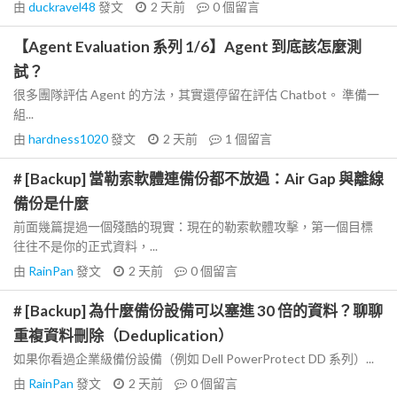
由
duckravel48
發文
2 天前
0
個留言
【Agent Evaluation 系列 1/6】Agent 到底該怎麼測
試？
很多團隊評估 Agent 的方法，其實還停留在評估 Chatbot。 準備一
組...
由
hardness1020
發文
2 天前
1
個留言
# [Backup] 當勒索軟體連備份都不放過：Air Gap 與離線
備份是什麼
前面幾篇提過一個殘酷的現實：現在的勒索軟體攻擊，第一個目標
往往不是你的正式資料，...
由
RainPan
發文
2 天前
0
個留言
# [Backup] 為什麼備份設備可以塞進 30 倍的資料？聊聊
重複資料刪除（Deduplication）
如果你看過企業級備份設備（例如 Dell PowerProtect DD 系列）...
由
RainPan
發文
2 天前
0
個留言