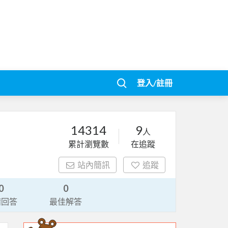
登入/註冊
14314
9
人
累計瀏覽數
在追蹤
站內簡訊
追蹤
0
0
請回答
最佳解答