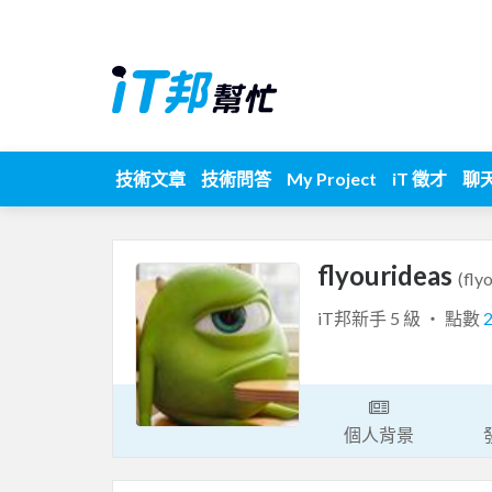
技術文章
技術問答
My Project
iT 徵才
聊
flyourideas
(fly
iT邦新手 5 級 ‧ 點數
個人背景