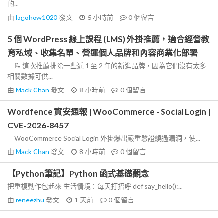
的...
由
logohow1020
發文
5 小時前
0
個留言
5 個 WordPress 線上課程 (LMS) 外掛推薦，適合經營教
育私域、收集名單、營運個人品牌和內容商業化部署
📝 這次推薦排除一些近 1 至 2 年的新進品牌，因為它們沒有太多
相關數據可供...
由
Mack Chan
發文
8 小時前
0
個留言
Wordfence 資安通報 | WooCommerce - Social Login |
CVE-2026-8457
WooCommerce Social Login 外掛爆出嚴重驗證繞過漏洞，使...
由
Mack Chan
發文
8 小時前
0
個留言
【Python筆記】Python 函式基礎觀念
把重複動作包起來 生活情境：每天打招呼 def say_hello():...
由
reneezhu
發文
1 天前
0
個留言