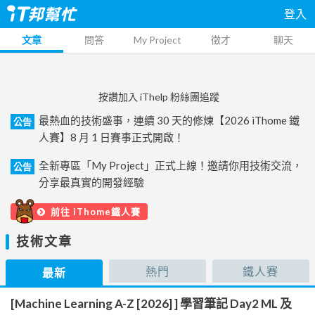
登入
文章
問答
My Project
徵才
聊天
按讚加入 iThelp 粉絲團追蹤
最熱血的技術盛事，連續 30 天的修煉【2026 iThome 鐵
公告
人賽】8 月 1 日賽事正式開啟！
全新專區「My Project」正式上線！邀請你用技術交流，
公告
分享最真實的開發經驗
前往 iThome鐵人賽
技術文章
熱門
鐵人賽
最新
[Machine Learning A-Z [2026] ] 學習筆記 Day2 ML 及