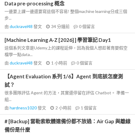
Data pre-processing 概念
一邊要上課一邊還要寫這個不容易! 整個machine learning分成三個
步...
由
duckravel48
發文
34 分鐘前
0
個留言
[Machine Learning A-Z [2026] ] 學習筆記 Day1
這個系列文章是Udemy上的課程延伸，因為我個人想趁著育嬰假空
檔學一點data...
由
duckravel48
發文
1 小時前
0
個留言
【Agent Evaluation 系列 1/6】Agent 到底該怎麼測
試？
很多團隊評估 Agent 的方法，其實還停留在評估 Chatbot。 準備一
組...
由
hardness1020
發文
2 小時前
1
個留言
# [Backup] 當勒索軟體連備份都不放過：Air Gap 與離線
備份是什麼