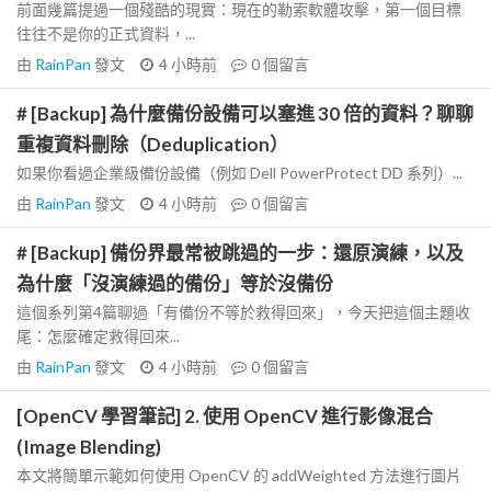
前面幾篇提過一個殘酷的現實：現在的勒索軟體攻擊，第一個目標
往往不是你的正式資料，...
由
RainPan
發文
4 小時前
0
個留言
# [Backup] 為什麼備份設備可以塞進 30 倍的資料？聊聊
重複資料刪除（Deduplication）
如果你看過企業級備份設備（例如 Dell PowerProtect DD 系列）...
由
RainPan
發文
4 小時前
0
個留言
# [Backup] 備份界最常被跳過的一步：還原演練，以及
為什麼「沒演練過的備份」等於沒備份
這個系列第4篇聊過「有備份不等於救得回來」，今天把這個主題收
尾：怎麼確定救得回來...
由
RainPan
發文
4 小時前
0
個留言
[OpenCV 學習筆記] 2. 使用 OpenCV 進行影像混合
(Image Blending)
本文將簡單示範如何使用 OpenCV 的 addWeighted 方法進行圖片