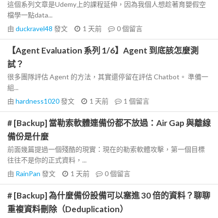
這個系列文章是Udemy上的課程延伸，因為我個人想趁著育嬰假空
檔學一點data...
由
duckravel48
發文
1 天前
0
個留言
【Agent Evaluation 系列 1/6】Agent 到底該怎麼測
試？
很多團隊評估 Agent 的方法，其實還停留在評估 Chatbot。 準備一
組...
由
hardness1020
發文
1 天前
1
個留言
# [Backup] 當勒索軟體連備份都不放過：Air Gap 與離線
備份是什麼
前面幾篇提過一個殘酷的現實：現在的勒索軟體攻擊，第一個目標
往往不是你的正式資料，...
由
RainPan
發文
1 天前
0
個留言
# [Backup] 為什麼備份設備可以塞進 30 倍的資料？聊聊
重複資料刪除（Deduplication）