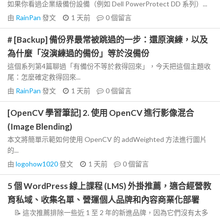
如果你看過企業級備份設備（例如 Dell PowerProtect DD 系列）...
由
RainPan
發文
1 天前
0
個留言
# [Backup] 備份界最常被跳過的一步：還原演練，以及
為什麼「沒演練過的備份」等於沒備份
這個系列第4篇聊過「有備份不等於救得回來」，今天把這個主題收
尾：怎麼確定救得回來...
由
RainPan
發文
1 天前
0
個留言
[OpenCV 學習筆記] 2. 使用 OpenCV 進行影像混合
(Image Blending)
本文將簡單示範如何使用 OpenCV 的 addWeighted 方法進行圖片
的...
由
logohow1020
發文
1 天前
0
個留言
5 個 WordPress 線上課程 (LMS) 外掛推薦，適合經營教
育私域、收集名單、營運個人品牌和內容商業化部署
📝 這次推薦排除一些近 1 至 2 年的新進品牌，因為它們沒有太多