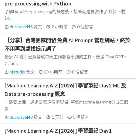
pre-processing with Python
了解Data Pre-processing的概念後，接著就是要實作了 資料下載
的...
由
duckravel48
發文
2 小時前
0
個留言
【分享】台灣團隊開發 免費 AI Prompt 管理網站，終於
不用再到處找提示詞了
最近 AI 幾乎已經變成每天工作都會用到的工具。像是 ChatGPT、
Claud...
由
nlstudio
發文
20 小時前
0
個留言
[Machine Learning A-Z [2026] ] 學習筆記 Day2 ML 及
Data pre-processing 概念
一邊要上課一邊還要寫這個不容易! 整個machine learning分成三個
步...
由
duckravel48
發文
1 天前
0
個留言
[Machine Learning A-Z [2026] ] 學習筆記 Day1