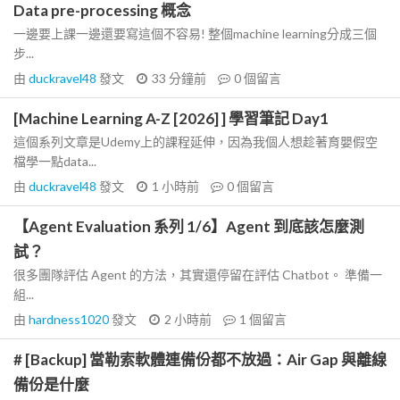
Data pre-processing 概念
一邊要上課一邊還要寫這個不容易! 整個machine learning分成三個
步...
由
duckravel48
發文
33 分鐘前
0
個留言
[Machine Learning A-Z [2026] ] 學習筆記 Day1
這個系列文章是Udemy上的課程延伸，因為我個人想趁著育嬰假空
檔學一點data...
由
duckravel48
發文
1 小時前
0
個留言
【Agent Evaluation 系列 1/6】Agent 到底該怎麼測
試？
很多團隊評估 Agent 的方法，其實還停留在評估 Chatbot。 準備一
組...
由
hardness1020
發文
2 小時前
1
個留言
# [Backup] 當勒索軟體連備份都不放過：Air Gap 與離線
備份是什麼