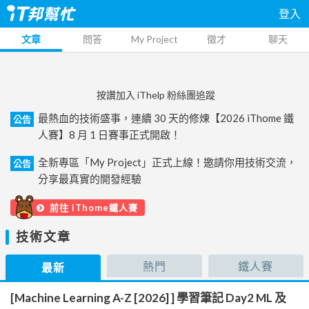
登入
文章
問答
My Project
徵才
聊天
按讚加入 iThelp 粉絲團追蹤
最熱血的技術盛事，連續 30 天的修煉【2026 iThome 鐵
公告
人賽】8 月 1 日賽事正式開啟！
全新專區「My Project」正式上線！邀請你用技術交流，
公告
分享最真實的開發經驗
前往 iThome鐵人賽
技術文章
熱門
鐵人賽
最新
[Machine Learning A-Z [2026] ] 學習筆記 Day2 ML 及