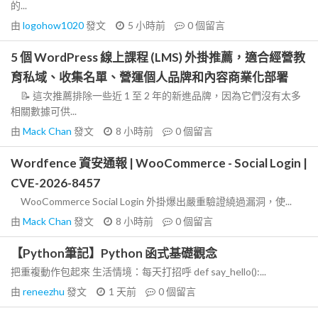
的...
由
logohow1020
發文
5 小時前
0
個留言
5 個 WordPress 線上課程 (LMS) 外掛推薦，適合經營教
育私域、收集名單、營運個人品牌和內容商業化部署
📝 這次推薦排除一些近 1 至 2 年的新進品牌，因為它們沒有太多
相關數據可供...
由
Mack Chan
發文
8 小時前
0
個留言
Wordfence 資安通報 | WooCommerce - Social Login |
CVE-2026-8457
WooCommerce Social Login 外掛爆出嚴重驗證繞過漏洞，使...
由
Mack Chan
發文
8 小時前
0
個留言
【Python筆記】Python 函式基礎觀念
把重複動作包起來 生活情境：每天打招呼 def say_hello():...
由
reneezhu
發文
1 天前
0
個留言