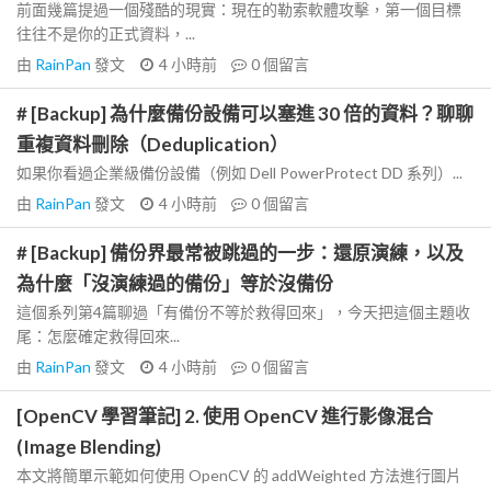
前面幾篇提過一個殘酷的現實：現在的勒索軟體攻擊，第一個目標
往往不是你的正式資料，...
由
RainPan
發文
4 小時前
0
個留言
# [Backup] 為什麼備份設備可以塞進 30 倍的資料？聊聊
重複資料刪除（Deduplication）
如果你看過企業級備份設備（例如 Dell PowerProtect DD 系列）...
由
RainPan
發文
4 小時前
0
個留言
# [Backup] 備份界最常被跳過的一步：還原演練，以及
為什麼「沒演練過的備份」等於沒備份
這個系列第4篇聊過「有備份不等於救得回來」，今天把這個主題收
尾：怎麼確定救得回來...
由
RainPan
發文
4 小時前
0
個留言
[OpenCV 學習筆記] 2. 使用 OpenCV 進行影像混合
(Image Blending)
本文將簡單示範如何使用 OpenCV 的 addWeighted 方法進行圖片