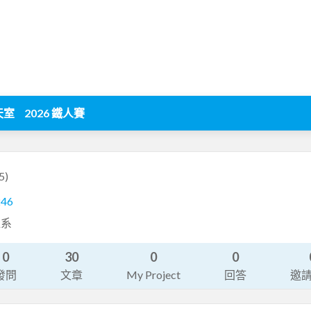
天室
2026 鐵人賽
5)
246
程系
0
30
0
0
發問
文章
My Project
回答
邀