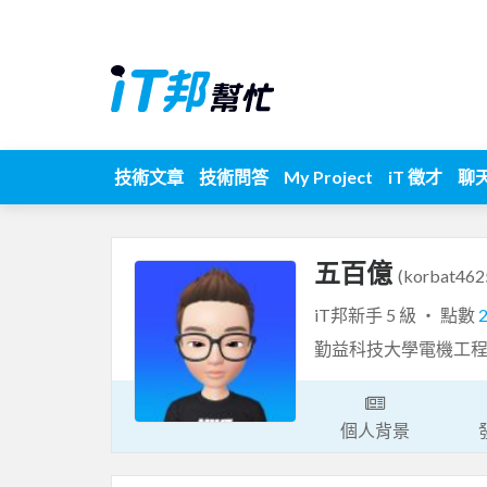
技術文章
技術問答
My Project
iT 徵才
聊
五百億
(korbat462
iT邦新手 5 級 ‧ 點數
勤益科技大學電機工
個人背景