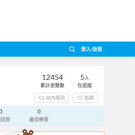
登入/註冊
12454
5
人
累計瀏覽數
在追蹤
站內簡訊
追蹤
0
0
請回答
最佳解答