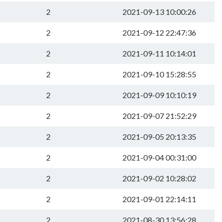
2
2021-09-13 10:00:26
2
2021-09-12 22:47:36
2
2021-09-11 10:14:01
2
2021-09-10 15:28:55
2
2021-09-09 10:10:19
2
2021-09-07 21:52:29
2
2021-09-05 20:13:35
2
2021-09-04 00:31:00
2
2021-09-02 10:28:02
2
2021-09-01 22:14:11
2
2021-08-30 13:56:28