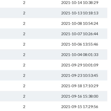
2
2021-10-14 10:38:29
2
2021-10-13 10:18:13
2
2021-10-08 10:54:24
2
2021-10-07 10:26:44
2
2021-10-06 13:55:46
2
2021-10-04 08:01:33
2
2021-09-29 10:01:09
2
2021-09-23 10:53:45
2
2021-09-18 17:10:29
2
2021-09-16 15:38:00
2
2021-09-15 17:29:56