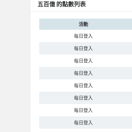
五百億 的點數列表
活動
每日登入
每日登入
每日登入
每日登入
每日登入
每日登入
每日登入
每日登入