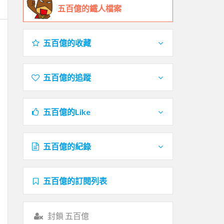
五百億的鐵人檔案
五百億的收藏
五百億的追蹤
五百億的Like
五百億的紀錄
五百億的訂閱列表
封鎖 五百億