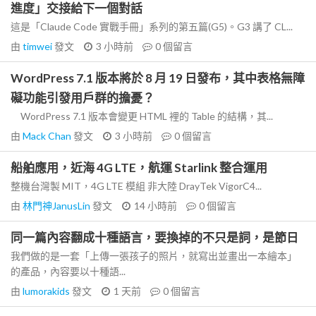
進度」交接給下一個對話
這是「Claude Code 實戰手冊」系列的第五篇(G5)。G3 講了 CL...
由
timwei
發文
3 小時前
0
個留言
WordPress 7.1 版本將於 8 月 19 日發布，其中表格無障
礙功能引發用戶群的擔憂？
WordPress 7.1 版本會變更 HTML 裡的 Table 的結構，其...
由
Mack Chan
發文
3 小時前
0
個留言
船舶應用，近海 4G LTE，航運 Starlink 整合運用
整機台灣製 MIT，4G LTE 模組 非大陸 DrayTek VigorC4...
由
林門神JanusLin
發文
14 小時前
0
個留言
同一篇內容翻成十種語言，要換掉的不只是詞，是節日
我們做的是一套「上傳一張孩子的照片，就寫出並畫出一本繪本」
的產品，內容要以十種語...
由
lumorakids
發文
1 天前
0
個留言