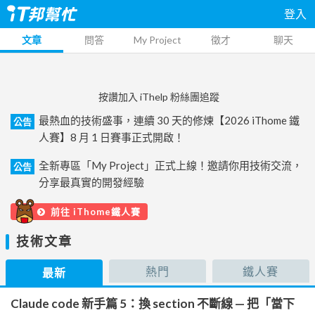
登入
文章
問答
My Project
徵才
聊天
按讚加入 iThelp 粉絲團追蹤
最熱血的技術盛事，連續 30 天的修煉【2026 iThome 鐵
公告
人賽】8 月 1 日賽事正式開啟！
全新專區「My Project」正式上線！邀請你用技術交流，
公告
分享最真實的開發經驗
前往 iThome鐵人賽
技術文章
熱門
鐵人賽
最新
Claude code 新手篇 5：換 section 不斷線 — 把「當下