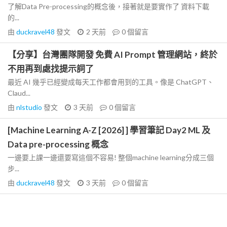
了解Data Pre-processing的概念後，接著就是要實作了 資料下載
的...
由
duckravel48
發文
2 天前
0
個留言
【分享】台灣團隊開發 免費 AI Prompt 管理網站，終於
不用再到處找提示詞了
最近 AI 幾乎已經變成每天工作都會用到的工具。像是 ChatGPT、
Claud...
由
nlstudio
發文
3 天前
0
個留言
[Machine Learning A-Z [2026] ] 學習筆記 Day2 ML 及
Data pre-processing 概念
一邊要上課一邊還要寫這個不容易! 整個machine learning分成三個
步...
由
duckravel48
發文
3 天前
0
個留言