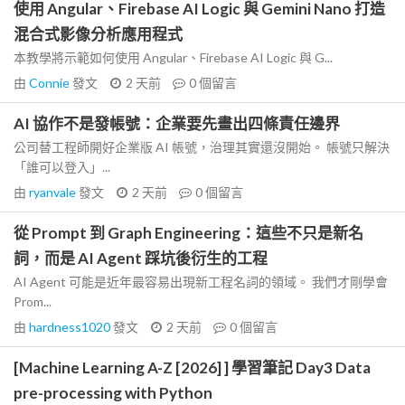
使用 Angular、Firebase AI Logic 與 Gemini Nano 打造
混合式影像分析應用程式
本教學將示範如何使用 Angular、Firebase AI Logic 與 G...
由
Connie
發文
2 天前
0
個留言
AI 協作不是發帳號：企業要先畫出四條責任邊界
公司替工程師開好企業版 AI 帳號，治理其實還沒開始。 帳號只解決
「誰可以登入」...
由
ryanvale
發文
2 天前
0
個留言
從 Prompt 到 Graph Engineering：這些不只是新名
詞，而是 AI Agent 踩坑後衍生的工程
AI Agent 可能是近年最容易出現新工程名詞的領域。 我們才剛學會
Prom...
由
hardness1020
發文
2 天前
0
個留言
[Machine Learning A-Z [2026] ] 學習筆記 Day3 Data
pre-processing with Python