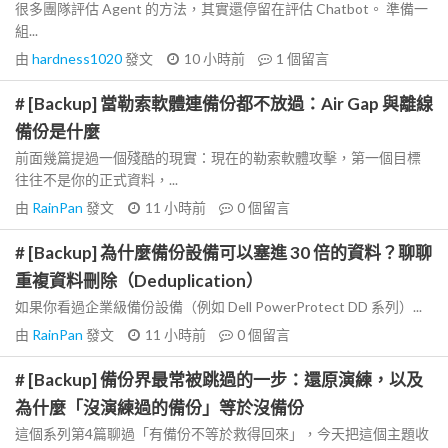
很多團隊評估 Agent 的方法，其實還停留在評估 Chatbot。 準備一
組...
由
hardness1020
發文
10 小時前
1
個留言
# [Backup] 當勒索軟體連備份都不放過：Air Gap 與離線
備份是什麼
前面幾篇提過一個殘酷的現實：現在的勒索軟體攻擊，第一個目標
往往不是你的正式資料，...
由
RainPan
發文
11 小時前
0
個留言
# [Backup] 為什麼備份設備可以塞進 30 倍的資料？聊聊
重複資料刪除（Deduplication）
如果你看過企業級備份設備（例如 Dell PowerProtect DD 系列）...
由
RainPan
發文
11 小時前
0
個留言
# [Backup] 備份界最常被跳過的一步：還原演練，以及
為什麼「沒演練過的備份」等於沒備份
這個系列第4篇聊過「有備份不等於救得回來」，今天把這個主題收