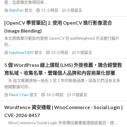
尾：怎麼確定救得回來...
由
RainPan
發文
11 小時前
0
個留言
[OpenCV 學習筆記] 2. 使用 OpenCV 進行影像混合
(Image Blending)
本文將簡單示範如何使用 OpenCV 的 addWeighted 方法進行圖片
的...
由
logohow1020
發文
13 小時前
0
個留言
5 個 WordPress 線上課程 (LMS) 外掛推薦，適合經營教
育私域、收集名單、營運個人品牌和內容商業化部署
📝 這次推薦排除一些近 1 至 2 年的新進品牌，因為它們沒有太多
相關數據可供...
由
Mack Chan
發文
16 小時前
0
個留言
Wordfence 資安通報 | WooCommerce - Social Login |
CVE-2026-8457
WooCommerce Social Login 外掛爆出嚴重驗證繞過漏洞，使...