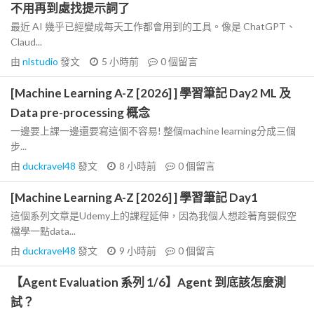
不用再到處找提示詞了
最近 AI 幾乎已經變成每天工作都會用到的工具。像是 ChatGPT、
Claud...
由
nlstudio
發文
5 小時前
0
個留言
[Machine Learning A-Z [2026] ] 學習筆記 Day2 ML 及
Data pre-processing 概念
一邊要上課一邊還要寫這個不容易! 整個machine learning分成三個
步...
由
duckravel48
發文
8 小時前
0
個留言
[Machine Learning A-Z [2026] ] 學習筆記 Day1
這個系列文章是Udemy上的課程延伸，因為我個人想趁著育嬰假空
檔學一點data...
由
duckravel48
發文
9 小時前
0
個留言
【Agent Evaluation 系列 1/6】Agent 到底該怎麼測
試？