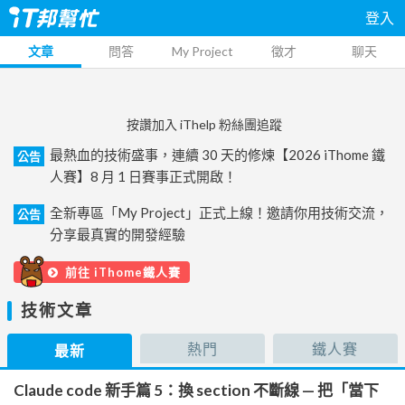
登入
文章
問答
My Project
徵才
聊天
按讚加入 iThelp 粉絲團追蹤
最熱血的技術盛事，連續 30 天的修煉【2026 iThome 鐵
公告
人賽】8 月 1 日賽事正式開啟！
全新專區「My Project」正式上線！邀請你用技術交流，
公告
分享最真實的開發經驗
前往 iThome鐵人賽
技術文章
熱門
鐵人賽
最新
Claude code 新手篇 5：換 section 不斷線 — 把「當下