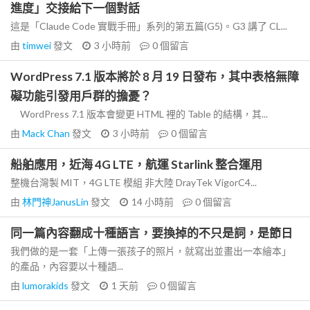
進度」交接給下一個對話
這是「Claude Code 實戰手冊」系列的第五篇(G5)。G3 講了 CL...
由
timwei
發文
3 小時前
0
個留言
WordPress 7.1 版本將於 8 月 19 日發布，其中表格無障
礙功能引發用戶群的擔憂？
WordPress 7.1 版本會變更 HTML 裡的 Table 的結構，其...
由
Mack Chan
發文
3 小時前
0
個留言
船舶應用，近海 4G LTE，航運 Starlink 整合運用
整機台灣製 MIT，4G LTE 模組 非大陸 DrayTek VigorC4...
由
林門神JanusLin
發文
14 小時前
0
個留言
同一篇內容翻成十種語言，要換掉的不只是詞，是節日
我們做的是一套「上傳一張孩子的照片，就寫出並畫出一本繪本」
的產品，內容要以十種語...
由
lumorakids
發文
1 天前
0
個留言