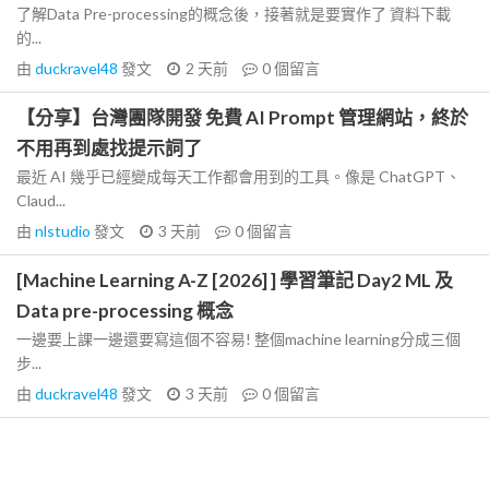
了解Data Pre-processing的概念後，接著就是要實作了 資料下載
的...
由
duckravel48
發文
2 天前
0
個留言
【分享】台灣團隊開發 免費 AI Prompt 管理網站，終於
不用再到處找提示詞了
最近 AI 幾乎已經變成每天工作都會用到的工具。像是 ChatGPT、
Claud...
由
nlstudio
發文
3 天前
0
個留言
[Machine Learning A-Z [2026] ] 學習筆記 Day2 ML 及
Data pre-processing 概念
一邊要上課一邊還要寫這個不容易! 整個machine learning分成三個
步...
由
duckravel48
發文
3 天前
0
個留言