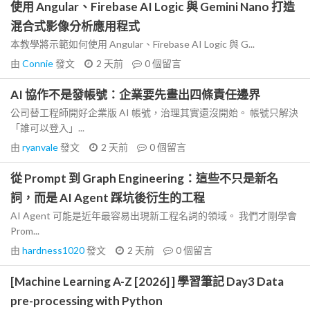
使用 Angular、Firebase AI Logic 與 Gemini Nano 打造
混合式影像分析應用程式
本教學將示範如何使用 Angular、Firebase AI Logic 與 G...
由
Connie
發文
2 天前
0
個留言
AI 協作不是發帳號：企業要先畫出四條責任邊界
公司替工程師開好企業版 AI 帳號，治理其實還沒開始。 帳號只解決
「誰可以登入」...
由
ryanvale
發文
2 天前
0
個留言
從 Prompt 到 Graph Engineering：這些不只是新名
詞，而是 AI Agent 踩坑後衍生的工程
AI Agent 可能是近年最容易出現新工程名詞的領域。 我們才剛學會
Prom...
由
hardness1020
發文
2 天前
0
個留言
[Machine Learning A-Z [2026] ] 學習筆記 Day3 Data
pre-processing with Python