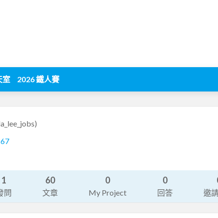
天室
2026 鐵人賽
la_lee_jobs)
267
1
60
0
0
發問
文章
My Project
回答
邀