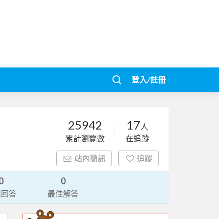
登入/註冊
25942
17
人
累計瀏覽數
在追蹤
站內簡訊
追蹤
0
0
請回答
最佳解答