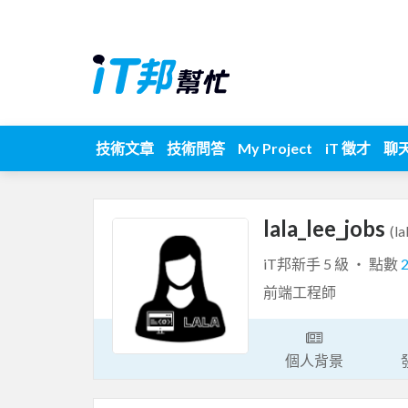
技術文章
技術問答
My Project
iT 徵才
聊
lala_lee_jobs
(la
iT邦新手 5 級 ‧ 點數
前端工程師
個人背景