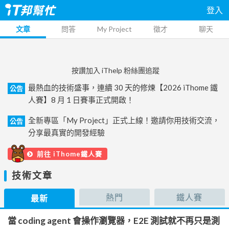
登入
文章
問答
My Project
徵才
聊天
按讚加入 iThelp 粉絲團追蹤
最熱血的技術盛事，連續 30 天的修煉【2026 iThome 鐵
公告
人賽】8 月 1 日賽事正式開啟！
全新專區「My Project」正式上線！邀請你用技術交流，
公告
分享最真實的開發經驗
前往 iThome鐵人賽
技術文章
熱門
鐵人賽
最新
當 coding agent 會操作瀏覽器，E2E 測試就不再只是測