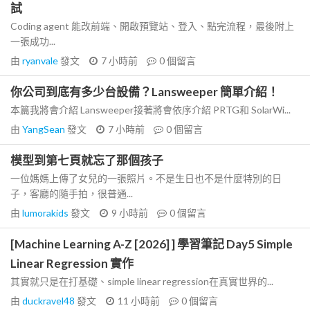
試
Coding agent 能改前端、開啟預覽站、登入、點完流程，最後附上
一張成功...
由
ryanvale
發文
7 小時前
0
個留言
你公司到底有多少台設備？Lansweeper 簡單介紹！
本篇我將會介紹 Lansweeper接著將會依序介紹 PRTG和 SolarWi...
由
YangSean
發文
7 小時前
0
個留言
模型到第七頁就忘了那個孩子
一位媽媽上傳了女兒的一張照片。不是生日也不是什麼特別的日
子，客廳的隨手拍，很普通...
由
lumorakids
發文
9 小時前
0
個留言
[Machine Learning A-Z [2026] ] 學習筆記 Day5 Simple
Linear Regression 實作
其實就只是在打基礎、simple linear regression在真實世界的...
由
duckravel48
發文
11 小時前
0
個留言