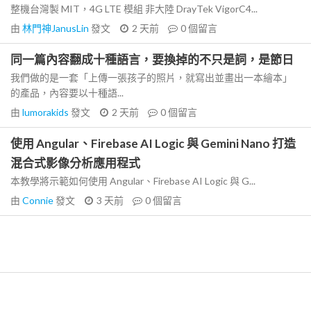
整機台灣製 MIT，4G LTE 模組 非大陸 DrayTek VigorC4...
由
林門神JanusLin
發文
2 天前
0
個留言
同一篇內容翻成十種語言，要換掉的不只是詞，是節日
我們做的是一套「上傳一張孩子的照片，就寫出並畫出一本繪本」
的產品，內容要以十種語...
由
lumorakids
發文
2 天前
0
個留言
使用 Angular、Firebase AI Logic 與 Gemini Nano 打造
混合式影像分析應用程式
本教學將示範如何使用 Angular、Firebase AI Logic 與 G...
由
Connie
發文
3 天前
0
個留言