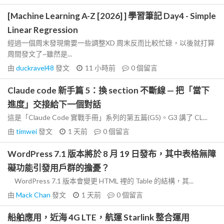
[Machine Learning A-Z [2026] ] 學習筆記 Day4 - Simple
Linear Regression
經過一個周末發現需要一些調整XD 周末反而比較忙碌，以後就打算
周間發文了~雖然是...
由
duckravel48
發文
11 小時前
0
個留言
Claude code 新手篇 5：換 section 不斷線 — 把「當下
進度」交接給下一個對話
這是「Claude Code 實戰手冊」系列的第五篇(G5)。G3 講了 CL...
由
timwei
發文
1 天前
0
個留言
WordPress 7.1 版本將於 8 月 19 日發布，其中表格無障
礙功能引發用戶群的擔憂？
WordPress 7.1 版本會變更 HTML 裡的 Table 的結構，其...
由
Mack Chan
發文
1 天前
0
個留言
船舶應用，近海 4G LTE，航運 Starlink 整合運用