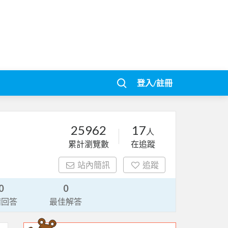
登入/註冊
25962
17
人
累計瀏覽數
在追蹤
站內簡訊
追蹤
0
0
請回答
最佳解答