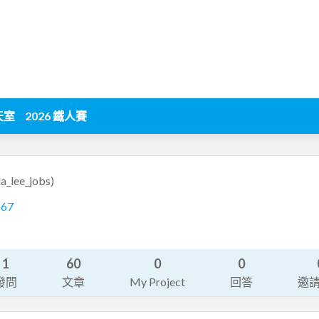
天室
2026 鐵人賽
la_lee_jobs)
267
1
60
0
0
發問
文章
My Project
回答
邀