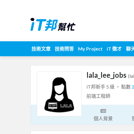
技術文章
技術問答
My Project
iT 徵才
聊
lala_lee_jobs
(la
iT邦新手 5 級 ‧ 點數
前端工程師
個人背景