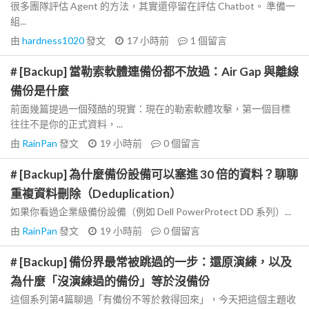
很多團隊評估 Agent 的方法，其實還停留在評估 Chatbot。 準備一
組...
由
hardness1020
發文
17 小時前
1
個留言
# [Backup] 當勒索軟體連備份都不放過：Air Gap 與離線
備份是什麼
前面幾篇提過一個殘酷的現實：現在的勒索軟體攻擊，第一個目標
往往不是你的正式資料，...
由
RainPan
發文
19 小時前
0
個留言
# [Backup] 為什麼備份設備可以塞進 30 倍的資料？聊聊
重複資料刪除（Deduplication）
如果你看過企業級備份設備（例如 Dell PowerProtect DD 系列）...
由
RainPan
發文
19 小時前
0
個留言
# [Backup] 備份界最常被跳過的一步：還原演練，以及
為什麼「沒演練過的備份」等於沒備份
這個系列第4篇聊過「有備份不等於救得回來」，今天把這個主題收