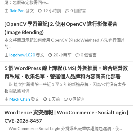
尾：怎麼確定救得回來...
由
RainPan
發文
19 小時前
0
個留言
[OpenCV 學習筆記] 2. 使用 OpenCV 進行影像混合
(Image Blending)
本文將簡單示範如何使用 OpenCV 的 addWeighted 方法進行圖片
的...
由
logohow1020
發文
20 小時前
0
個留言
5 個 WordPress 線上課程 (LMS) 外掛推薦，適合經營教
育私域、收集名單、營運個人品牌和內容商業化部署
📝 這次推薦排除一些近 1 至 2 年的新進品牌，因為它們沒有太多
相關數據可供...
由
Mack Chan
發文
1 天前
0
個留言
Wordfence 資安通報 | WooCommerce - Social Login |
CVE-2026-8457
WooCommerce Social Login 外掛爆出嚴重驗證繞過漏洞，使...