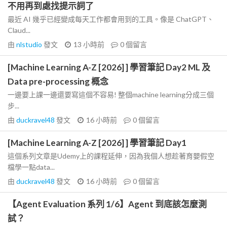
不用再到處找提示詞了
最近 AI 幾乎已經變成每天工作都會用到的工具。像是 ChatGPT、
Claud...
由
nlstudio
發文
13 小時前
0
個留言
[Machine Learning A-Z [2026] ] 學習筆記 Day2 ML 及
Data pre-processing 概念
一邊要上課一邊還要寫這個不容易! 整個machine learning分成三個
步...
由
duckravel48
發文
16 小時前
0
個留言
[Machine Learning A-Z [2026] ] 學習筆記 Day1
這個系列文章是Udemy上的課程延伸，因為我個人想趁著育嬰假空
檔學一點data...
由
duckravel48
發文
16 小時前
0
個留言
【Agent Evaluation 系列 1/6】Agent 到底該怎麼測
試？