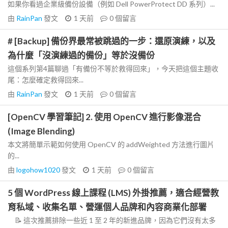
如果你看過企業級備份設備（例如 Dell PowerProtect DD 系列）...
由
RainPan
發文
1 天前
0
個留言
# [Backup] 備份界最常被跳過的一步：還原演練，以及
為什麼「沒演練過的備份」等於沒備份
這個系列第4篇聊過「有備份不等於救得回來」，今天把這個主題收
尾：怎麼確定救得回來...
由
RainPan
發文
1 天前
0
個留言
[OpenCV 學習筆記] 2. 使用 OpenCV 進行影像混合
(Image Blending)
本文將簡單示範如何使用 OpenCV 的 addWeighted 方法進行圖片
的...
由
logohow1020
發文
1 天前
0
個留言
5 個 WordPress 線上課程 (LMS) 外掛推薦，適合經營教
育私域、收集名單、營運個人品牌和內容商業化部署
📝 這次推薦排除一些近 1 至 2 年的新進品牌，因為它們沒有太多