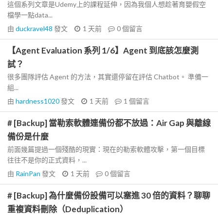
這個系列文章是Udemy上的課程延伸，因為我個人想趁著育嬰假空
檔學一點data...
由
duckravel48
發文
1 天前
0
個留言
【Agent Evaluation 系列 1/6】Agent 到底該怎麼測
試？
很多團隊評估 Agent 的方法，其實還停留在評估 Chatbot。 準備一
組...
由
hardness1020
發文
1 天前
1
個留言
# [Backup] 當勒索軟體連備份都不放過：Air Gap 與離線
備份是什麼
前面幾篇提過一個殘酷的現實：現在的勒索軟體攻擊，第一個目標
往往不是你的正式資料，...
由
RainPan
發文
1 天前
0
個留言
# [Backup] 為什麼備份設備可以塞進 30 倍的資料？聊聊
重複資料刪除（Deduplication）