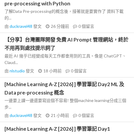
pre-processing with Python
了解Data Pre-processing的概念後，接著就是要實作了 資料下載
的...
由
duckravel48
發文
26 分鐘前
0
個留言
【分享】台灣團隊開發 免費 AI Prompt 管理網站，終於
不用再到處找提示詞了
最近 AI 幾乎已經變成每天工作都會用到的工具。像是 ChatGPT、
Claud...
由
nlstudio
發文
18 小時前
0
個留言
[Machine Learning A-Z [2026] ] 學習筆記 Day2 ML 及
Data pre-processing 概念
一邊要上課一邊還要寫這個不容易! 整個machine learning分成三個
步...
由
duckravel48
發文
21 小時前
0
個留言
[Machine Learning A-Z [2026] ] 學習筆記 Day1