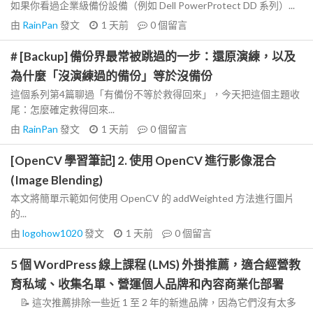
如果你看過企業級備份設備（例如 Dell PowerProtect DD 系列）...
由
RainPan
發文
1 天前
0
個留言
# [Backup] 備份界最常被跳過的一步：還原演練，以及
為什麼「沒演練過的備份」等於沒備份
這個系列第4篇聊過「有備份不等於救得回來」，今天把這個主題收
尾：怎麼確定救得回來...
由
RainPan
發文
1 天前
0
個留言
[OpenCV 學習筆記] 2. 使用 OpenCV 進行影像混合
(Image Blending)
本文將簡單示範如何使用 OpenCV 的 addWeighted 方法進行圖片
的...
由
logohow1020
發文
1 天前
0
個留言
5 個 WordPress 線上課程 (LMS) 外掛推薦，適合經營教
育私域、收集名單、營運個人品牌和內容商業化部署
📝 這次推薦排除一些近 1 至 2 年的新進品牌，因為它們沒有太多