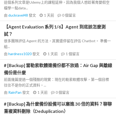
這個系列文章是Udemy上的課程延伸，因為我個人想趁著育嬰假空
檔學一點data...
由
duckravel48
發文
1 天前
0
個留言
【Agent Evaluation 系列 1/6】Agent 到底該怎麼測
試？
很多團隊評估 Agent 的方法，其實還停留在評估 Chatbot。 準備一
組...
由
hardness1020
發文
1 天前
1
個留言
# [Backup] 當勒索軟體連備份都不放過：Air Gap 與離線
備份是什麼
前面幾篇提過一個殘酷的現實：現在的勒索軟體攻擊，第一個目標
往往不是你的正式資料，...
由
RainPan
發文
1 天前
0
個留言
# [Backup] 為什麼備份設備可以塞進 30 倍的資料？聊聊
重複資料刪除（Deduplication）