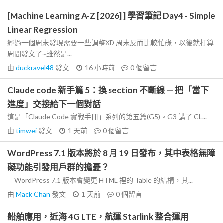
[Machine Learning A-Z [2026] ] 學習筆記 Day4 - Simple
Linear Regression
經過一個周末發現需要一些調整XD 周末反而比較忙碌，以後就打算
周間發文了~雖然是...
由
duckravel48
發文
16 小時前
0
個留言
Claude code 新手篇 5：換 section 不斷線 — 把「當下
進度」交接給下一個對話
這是「Claude Code 實戰手冊」系列的第五篇(G5)。G3 講了 CL...
由
timwei
發文
1 天前
0
個留言
WordPress 7.1 版本將於 8 月 19 日發布，其中表格無障
礙功能引發用戶群的擔憂？
WordPress 7.1 版本會變更 HTML 裡的 Table 的結構，其...
由
Mack Chan
發文
1 天前
0
個留言
船舶應用，近海 4G LTE，航運 Starlink 整合運用