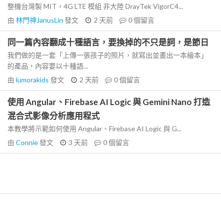
整機台灣製 MIT，4G LTE 模組 非大陸 DrayTek VigorC4...
由
林門神JanusLin
發文
2 天前
0
個留言
同一篇內容翻成十種語言，要換掉的不只是詞，是節日
我們做的是一套「上傳一張孩子的照片，就寫出並畫出一本繪本」
的產品，內容要以十種語...
由
lumorakids
發文
2 天前
0
個留言
使用 Angular、Firebase AI Logic 與 Gemini Nano 打造
混合式影像分析應用程式
本教學將示範如何使用 Angular、Firebase AI Logic 與 G...
由
Connie
發文
3 天前
0
個留言