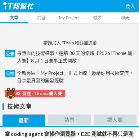
登入
文章
問答
My Project
徵才
聊天
按讚加入 iThelp 粉絲團追蹤
最熱血的技術盛事，連續 30 天的修煉【2026 iThome 鐵
公告
人賽】8 月 1 日賽事正式開啟！
全新專區「My Project」正式上線！邀請你用技術交流，
公告
分享最真實的開發經驗
前往 iThome鐵人賽
技術文章
熱門
鐵人賽
最新
當 coding agent 會操作瀏覽器，E2E 測試就不再只是測