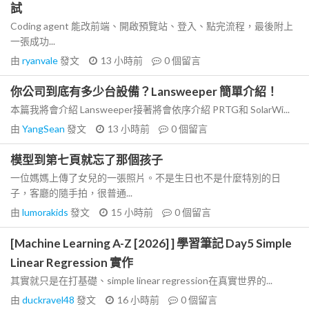
試
Coding agent 能改前端、開啟預覽站、登入、點完流程，最後附上
一張成功...
由
ryanvale
發文
13 小時前
0
個留言
你公司到底有多少台設備？Lansweeper 簡單介紹！
本篇我將會介紹 Lansweeper接著將會依序介紹 PRTG和 SolarWi...
由
YangSean
發文
13 小時前
0
個留言
模型到第七頁就忘了那個孩子
一位媽媽上傳了女兒的一張照片。不是生日也不是什麼特別的日
子，客廳的隨手拍，很普通...
由
lumorakids
發文
15 小時前
0
個留言
[Machine Learning A-Z [2026] ] 學習筆記 Day5 Simple
Linear Regression 實作
其實就只是在打基礎、simple linear regression在真實世界的...
由
duckravel48
發文
16 小時前
0
個留言