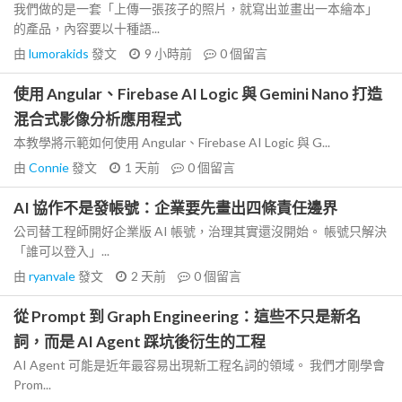
我們做的是一套「上傳一張孩子的照片，就寫出並畫出一本繪本」
的產品，內容要以十種語...
由
lumorakids
發文
9 小時前
0
個留言
使用 Angular、Firebase AI Logic 與 Gemini Nano 打造
混合式影像分析應用程式
本教學將示範如何使用 Angular、Firebase AI Logic 與 G...
由
Connie
發文
1 天前
0
個留言
AI 協作不是發帳號：企業要先畫出四條責任邊界
公司替工程師開好企業版 AI 帳號，治理其實還沒開始。 帳號只解決
「誰可以登入」...
由
ryanvale
發文
2 天前
0
個留言
從 Prompt 到 Graph Engineering：這些不只是新名
詞，而是 AI Agent 踩坑後衍生的工程
AI Agent 可能是近年最容易出現新工程名詞的領域。 我們才剛學會
Prom...