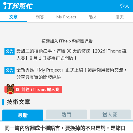
登入
文章
問答
My Project
徵才
聊天
按讚加入 iThelp 粉絲團追蹤
最熱血的技術盛事，連續 30 天的修煉【2026 iThome 鐵
公告
人賽】8 月 1 日賽事正式開啟！
全新專區「My Project」正式上線！邀請你用技術交流，
公告
分享最真實的開發經驗
前往 iThome鐵人賽
技術文章
熱門
鐵人賽
最新
同一篇內容翻成十種語言，要換掉的不只是詞，是節日