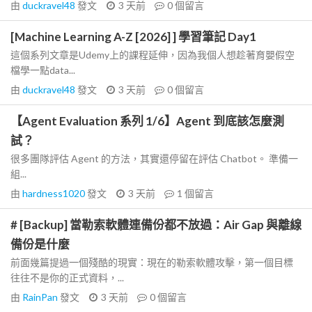
由
duckravel48
發文
3 天前
0
個留言
[Machine Learning A-Z [2026] ] 學習筆記 Day1
這個系列文章是Udemy上的課程延伸，因為我個人想趁著育嬰假空
檔學一點data...
由
duckravel48
發文
3 天前
0
個留言
【Agent Evaluation 系列 1/6】Agent 到底該怎麼測
試？
很多團隊評估 Agent 的方法，其實還停留在評估 Chatbot。 準備一
組...
由
hardness1020
發文
3 天前
1
個留言
# [Backup] 當勒索軟體連備份都不放過：Air Gap 與離線
備份是什麼
前面幾篇提過一個殘酷的現實：現在的勒索軟體攻擊，第一個目標
往往不是你的正式資料，...
由
RainPan
發文
3 天前
0
個留言