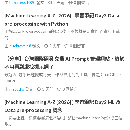
由
hardness1020
發文
2 天前
0
個留言
[Machine Learning A-Z [2026] ] 學習筆記 Day3 Data
pre-processing with Python
了解Data Pre-processing的概念後，接著就是要實作了 資料下載
的...
由
duckravel48
發文
2 天前
0
個留言
【分享】台灣團隊開發 免費 AI Prompt 管理網站，終於
不用再到處找提示詞了
最近 AI 幾乎已經變成每天工作都會用到的工具。像是 ChatGPT、
Claud...
由
nlstudio
發文
3 天前
0
個留言
[Machine Learning A-Z [2026] ] 學習筆記 Day2 ML 及
Data pre-processing 概念
一邊要上課一邊還要寫這個不容易! 整個machine learning分成三個
步...