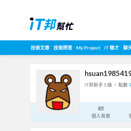
技術文章
技術問答
My Project
iT 徵才
聊
hsuan198541
iT邦新手 5 級 ‧ 點數
個人背景