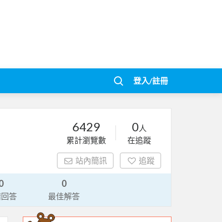
登入/註冊
6429
0
人
累計瀏覽數
在追蹤
站內簡訊
追蹤
0
0
請回答
最佳解答