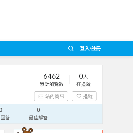
登入/註冊
6462
0
人
累計瀏覽數
在追蹤
站內簡訊
追蹤
0
0
請回答
最佳解答