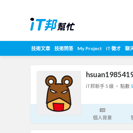
技術文章
技術問答
My Project
iT 徵才
聊
hsuan198541
iT邦新手 5 級 ‧ 點數
個人背景