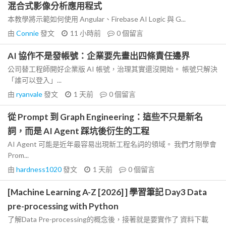
混合式影像分析應用程式
本教學將示範如何使用 Angular、Firebase AI Logic 與 G...
由
Connie
發文
11 小時前
0
個留言
AI 協作不是發帳號：企業要先畫出四條責任邊界
公司替工程師開好企業版 AI 帳號，治理其實還沒開始。 帳號只解決
「誰可以登入」...
由
ryanvale
發文
1 天前
0
個留言
從 Prompt 到 Graph Engineering：這些不只是新名
詞，而是 AI Agent 踩坑後衍生的工程
AI Agent 可能是近年最容易出現新工程名詞的領域。 我們才剛學會
Prom...
由
hardness1020
發文
1 天前
0
個留言
[Machine Learning A-Z [2026] ] 學習筆記 Day3 Data
pre-processing with Python
了解Data Pre-processing的概念後，接著就是要實作了 資料下載