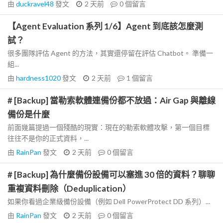
由
duckravel48
發文
2 天前
0
個留言
【Agent Evaluation 系列 1/6】Agent 到底該怎麼測
試？
很多團隊評估 Agent 的方法，其實還停留在評估 Chatbot。 準備一
組...
由
hardness1020
發文
2 天前
1
個留言
# [Backup] 當勒索軟體連備份都不放過：Air Gap 與離線
備份是什麼
前面幾篇提過一個殘酷的現實：現在的勒索軟體攻擊，第一個目標
往往不是你的正式資料，...
由
RainPan
發文
2 天前
0
個留言
# [Backup] 為什麼備份設備可以塞進 30 倍的資料？聊聊
重複資料刪除（Deduplication）
如果你看過企業級備份設備（例如 Dell PowerProtect DD 系列）...
由
RainPan
發文
2 天前
0
個留言