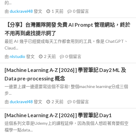
的...
由
duckravel48
發文
1 天前
0
個留言
【分享】台灣團隊開發 免費 AI Prompt 管理網站，終於
不用再到處找提示詞了
最近 AI 幾乎已經變成每天工作都會用到的工具。像是 ChatGPT、
Claud...
由
nlstudio
發文
2 天前
0
個留言
[Machine Learning A-Z [2026] ] 學習筆記 Day2 ML 及
Data pre-processing 概念
一邊要上課一邊還要寫這個不容易! 整個machine learning分成三個
步...
由
duckravel48
發文
2 天前
0
個留言
[Machine Learning A-Z [2026] ] 學習筆記 Day1
這個系列文章是Udemy上的課程延伸，因為我個人想趁著育嬰假空
檔學一點data...