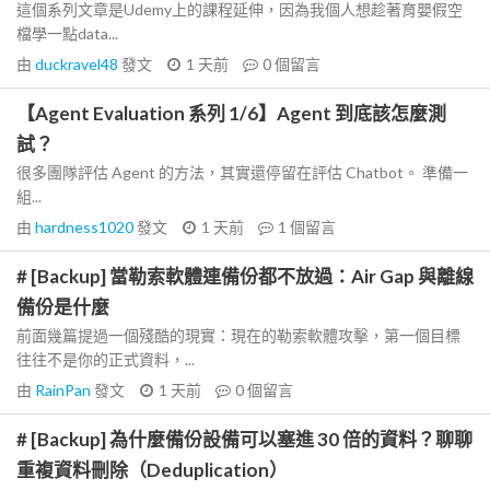
這個系列文章是Udemy上的課程延伸，因為我個人想趁著育嬰假空
檔學一點data...
由
duckravel48
發文
1 天前
0
個留言
【Agent Evaluation 系列 1/6】Agent 到底該怎麼測
試？
很多團隊評估 Agent 的方法，其實還停留在評估 Chatbot。 準備一
組...
由
hardness1020
發文
1 天前
1
個留言
# [Backup] 當勒索軟體連備份都不放過：Air Gap 與離線
備份是什麼
前面幾篇提過一個殘酷的現實：現在的勒索軟體攻擊，第一個目標
往往不是你的正式資料，...
由
RainPan
發文
1 天前
0
個留言
# [Backup] 為什麼備份設備可以塞進 30 倍的資料？聊聊
重複資料刪除（Deduplication）