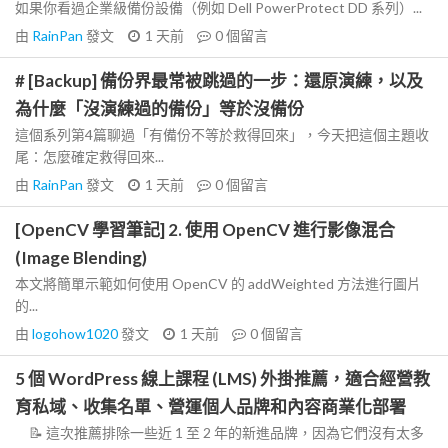
如果你看過企業級備份設備（例如 Dell PowerProtect DD 系列）...
由
RainPan
發文
1 天前
0
個留言
# [Backup] 備份界最常被跳過的一步：還原演練，以及
為什麼「沒演練過的備份」等於沒備份
這個系列第4篇聊過「有備份不等於救得回來」，今天把這個主題收
尾：怎麼確定救得回來...
由
RainPan
發文
1 天前
0
個留言
[OpenCV 學習筆記] 2. 使用 OpenCV 進行影像混合
(Image Blending)
本文將簡單示範如何使用 OpenCV 的 addWeighted 方法進行圖片
的...
由
logohow1020
發文
1 天前
0
個留言
5 個 WordPress 線上課程 (LMS) 外掛推薦，適合經營教
育私域、收集名單、營運個人品牌和內容商業化部署
📝 這次推薦排除一些近 1 至 2 年的新進品牌，因為它們沒有太多