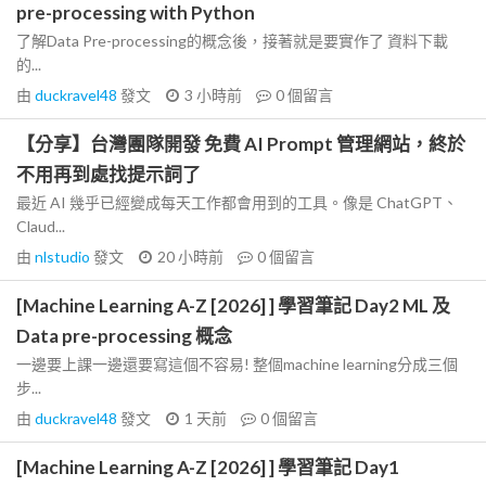
pre-processing with Python
了解Data Pre-processing的概念後，接著就是要實作了 資料下載
的...
由
duckravel48
發文
3 小時前
0
個留言
【分享】台灣團隊開發 免費 AI Prompt 管理網站，終於
不用再到處找提示詞了
最近 AI 幾乎已經變成每天工作都會用到的工具。像是 ChatGPT、
Claud...
由
nlstudio
發文
20 小時前
0
個留言
[Machine Learning A-Z [2026] ] 學習筆記 Day2 ML 及
Data pre-processing 概念
一邊要上課一邊還要寫這個不容易! 整個machine learning分成三個
步...
由
duckravel48
發文
1 天前
0
個留言
[Machine Learning A-Z [2026] ] 學習筆記 Day1