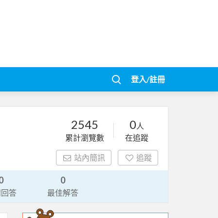
登入/註冊
2545
0
人
累計瀏覽數
在追蹤
站內簡訊
追蹤
0
0
請回答
最佳解答