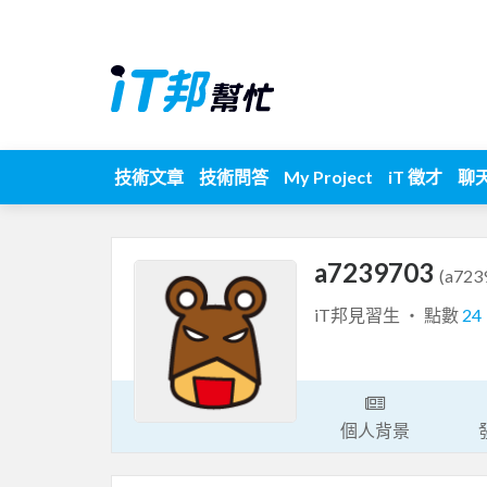
技術文章
技術問答
My Project
iT 徵才
聊
a7239703
(a723
iT邦見習生 ‧ 點數
24
個人背景