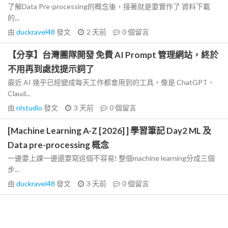
了解Data Pre-processing的概念後，接著就是要實作了 資料下載
的...
由
duckravel48
發文
2 天前
0
個留言
【分享】台灣團隊開發 免費 AI Prompt 管理網站，終於
不用再到處找提示詞了
最近 AI 幾乎已經變成每天工作都會用到的工具。像是 ChatGPT、
Claud...
由
nlstudio
發文
3 天前
0
個留言
[Machine Learning A-Z [2026] ] 學習筆記 Day2 ML 及
Data pre-processing 概念
一邊要上課一邊還要寫這個不容易! 整個machine learning分成三個
步...
由
duckravel48
發文
3 天前
0
個留言