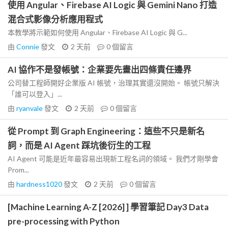
使用 Angular、Firebase AI Logic 與 Gemini Nano 打造
混合式影像分析應用程式
本教學將示範如何使用 Angular、Firebase AI Logic 與 G...
由
Connie
發文
2 天前
0
個留言
AI 協作不是發帳號：企業要先畫出四條責任邊界
公司替工程師開好企業版 AI 帳號，治理其實還沒開始。 帳號只解決
「誰可以登入」...
由
ryanvale
發文
2 天前
0
個留言
從 Prompt 到 Graph Engineering：這些不只是新名
詞，而是 AI Agent 踩坑後衍生的工程
AI Agent 可能是近年最容易出現新工程名詞的領域。 我們才剛學會
Prom...
由
hardness1020
發文
2 天前
0
個留言
[Machine Learning A-Z [2026] ] 學習筆記 Day3 Data
pre-processing with Python