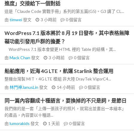
進度」交接給下一個對話
這是「Claude Code 實戰手冊」系列的第五篇(G5)。G3 講了 CL...
由
timwei
發文
3 小時前
0
個留言
WordPress 7.1 版本將於 8 月 19 日發布，其中表格無障
礙功能引發用戶群的擔憂？
WordPress 7.1 版本會變更 HTML 裡的 Table 的結構，其...
由
Mack Chan
發文
3 小時前
0
個留言
船舶應用，近海 4G LTE，航運 Starlink 整合運用
整機台灣製 MIT，4G LTE 模組 非大陸 DrayTek VigorC4...
由
林門神JanusLin
發文
14 小時前
0
個留言
同一篇內容翻成十種語言，要換掉的不只是詞，是節日
我們做的是一套「上傳一張孩子的照片，就寫出並畫出一本繪本」
的產品，內容要以十種語...
由
lumorakids
發文
1 天前
0
個留言