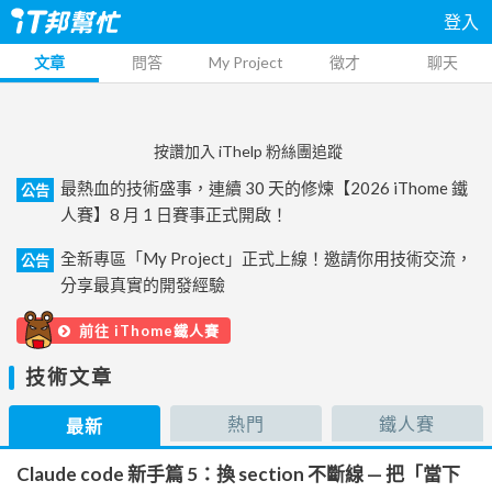
登入
文章
問答
My Project
徵才
聊天
按讚加入 iThelp 粉絲團追蹤
最熱血的技術盛事，連續 30 天的修煉【2026 iThome 鐵
公告
人賽】8 月 1 日賽事正式開啟！
全新專區「My Project」正式上線！邀請你用技術交流，
公告
分享最真實的開發經驗
前往 iThome鐵人賽
技術文章
熱門
鐵人賽
最新
Claude code 新手篇 5：換 section 不斷線 — 把「當下