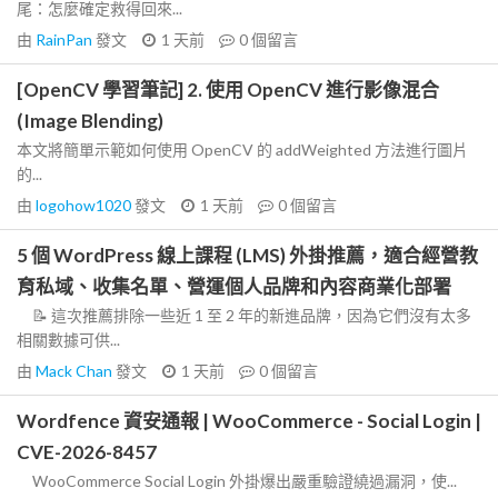
尾：怎麼確定救得回來...
由
RainPan
發文
1 天前
0
個留言
[OpenCV 學習筆記] 2. 使用 OpenCV 進行影像混合
(Image Blending)
本文將簡單示範如何使用 OpenCV 的 addWeighted 方法進行圖片
的...
由
logohow1020
發文
1 天前
0
個留言
5 個 WordPress 線上課程 (LMS) 外掛推薦，適合經營教
育私域、收集名單、營運個人品牌和內容商業化部署
📝 這次推薦排除一些近 1 至 2 年的新進品牌，因為它們沒有太多
相關數據可供...
由
Mack Chan
發文
1 天前
0
個留言
Wordfence 資安通報 | WooCommerce - Social Login |
CVE-2026-8457
WooCommerce Social Login 外掛爆出嚴重驗證繞過漏洞，使...