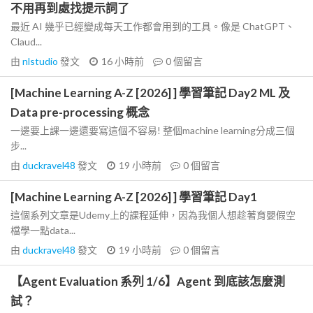
不用再到處找提示詞了
最近 AI 幾乎已經變成每天工作都會用到的工具。像是 ChatGPT、
Claud...
由
nlstudio
發文
16 小時前
0
個留言
[Machine Learning A-Z [2026] ] 學習筆記 Day2 ML 及
Data pre-processing 概念
一邊要上課一邊還要寫這個不容易! 整個machine learning分成三個
步...
由
duckravel48
發文
19 小時前
0
個留言
[Machine Learning A-Z [2026] ] 學習筆記 Day1
這個系列文章是Udemy上的課程延伸，因為我個人想趁著育嬰假空
檔學一點data...
由
duckravel48
發文
19 小時前
0
個留言
【Agent Evaluation 系列 1/6】Agent 到底該怎麼測
試？