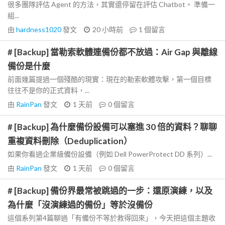
很多團隊評估 Agent 的方法，其實還停留在評估 Chatbot。 準備一
組...
由
hardness1020
發文
20 小時前
1
個留言
# [Backup] 當勒索軟體連備份都不放過：Air Gap 與離線
備份是什麼
前面幾篇提過一個殘酷的現實：現在的勒索軟體攻擊，第一個目標
往往不是你的正式資料，...
由
RainPan
發文
1 天前
0
個留言
# [Backup] 為什麼備份設備可以塞進 30 倍的資料？聊聊
重複資料刪除（Deduplication）
如果你看過企業級備份設備（例如 Dell PowerProtect DD 系列）...
由
RainPan
發文
1 天前
0
個留言
# [Backup] 備份界最常被跳過的一步：還原演練，以及
為什麼「沒演練過的備份」等於沒備份
這個系列第4篇聊過「有備份不等於救得回來」，今天把這個主題收