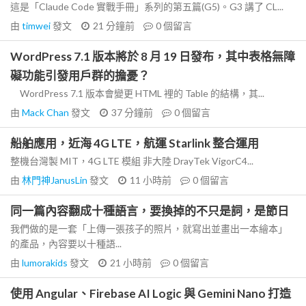
這是「Claude Code 實戰手冊」系列的第五篇(G5)。G3 講了 CL...
由
timwei
發文
21 分鐘前
0
個留言
WordPress 7.1 版本將於 8 月 19 日發布，其中表格無障
礙功能引發用戶群的擔憂？
WordPress 7.1 版本會變更 HTML 裡的 Table 的結構，其...
由
Mack Chan
發文
37 分鐘前
0
個留言
船舶應用，近海 4G LTE，航運 Starlink 整合運用
整機台灣製 MIT，4G LTE 模組 非大陸 DrayTek VigorC4...
由
林門神JanusLin
發文
11 小時前
0
個留言
同一篇內容翻成十種語言，要換掉的不只是詞，是節日
我們做的是一套「上傳一張孩子的照片，就寫出並畫出一本繪本」
的產品，內容要以十種語...
由
lumorakids
發文
21 小時前
0
個留言
使用 Angular、Firebase AI Logic 與 Gemini Nano 打造