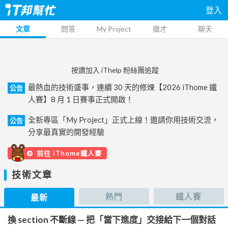
登入
文章
問答
My Project
徵才
聊天
按讚加入 iThelp 粉絲團追蹤
最熱血的技術盛事，連續 30 天的修煉【2026 iThome 鐵
公告
人賽】8 月 1 日賽事正式開啟！
全新專區「My Project」正式上線！邀請你用技術交流，
公告
分享最真實的開發經驗
前往 iThome鐵人賽
技術文章
熱門
鐵人賽
最新
換 section 不斷線 — 把「當下進度」交接給下一個對話