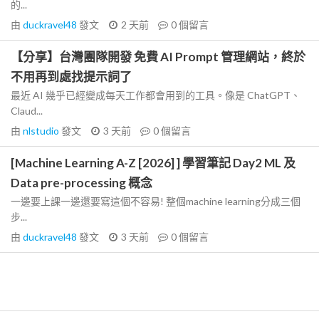
的...
由
duckravel48
發文
2 天前
0
個留言
【分享】台灣團隊開發 免費 AI Prompt 管理網站，終於
不用再到處找提示詞了
最近 AI 幾乎已經變成每天工作都會用到的工具。像是 ChatGPT、
Claud...
由
nlstudio
發文
3 天前
0
個留言
[Machine Learning A-Z [2026] ] 學習筆記 Day2 ML 及
Data pre-processing 概念
一邊要上課一邊還要寫這個不容易! 整個machine learning分成三個
步...
由
duckravel48
發文
3 天前
0
個留言