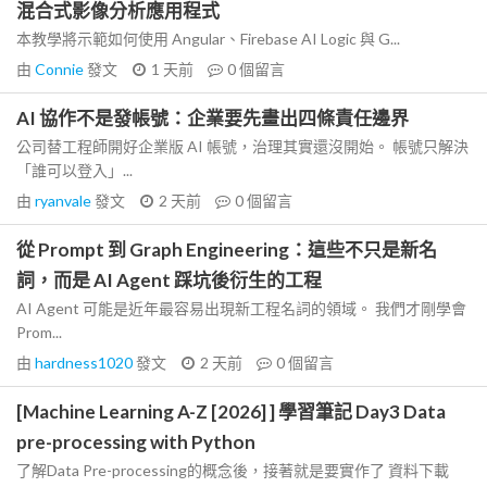
混合式影像分析應用程式
本教學將示範如何使用 Angular、Firebase AI Logic 與 G...
由
Connie
發文
1 天前
0
個留言
AI 協作不是發帳號：企業要先畫出四條責任邊界
公司替工程師開好企業版 AI 帳號，治理其實還沒開始。 帳號只解決
「誰可以登入」...
由
ryanvale
發文
2 天前
0
個留言
從 Prompt 到 Graph Engineering：這些不只是新名
詞，而是 AI Agent 踩坑後衍生的工程
AI Agent 可能是近年最容易出現新工程名詞的領域。 我們才剛學會
Prom...
由
hardness1020
發文
2 天前
0
個留言
[Machine Learning A-Z [2026] ] 學習筆記 Day3 Data
pre-processing with Python
了解Data Pre-processing的概念後，接著就是要實作了 資料下載